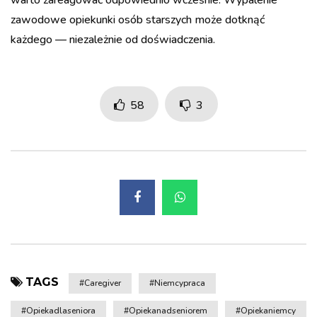
warto zareagować odpowiednio wcześnie. Wypalenie
zawodowe opiekunki osób starszych może dotknąć
każdego — niezależnie od doświadczenia.
58
3
TAGS
#caregiver
#niemcypraca
#opiekadlaseniora
#opiekanadseniorem
#opiekaniemcy