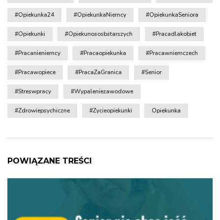
#opiekunka24
#opiekunkaNiemcy
#OpiekunkaSeniora
#opiekunki
#opiekunososbstarszych
#pracadlakobiet
#pracanieniemcy
#pracaopiekunka
#pracawniemczech
#pracawopiece
#pracaZaGranica
#senior
#streswpracy
#wypaleniezawodowe
#zdrowiepsychiczne
#zycieopiekunki
Opiekunka
POWIĄZANE TREŚCI