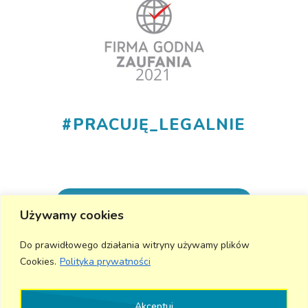
#
PRACUJĘ_LEGALNIE
+48 530 555 015
Używamy cookies
info@aktivmed24.pl
Do prawidłowego działania witryny używamy plików
Cookies.
Polityka prywatności
Wyślij wiadomość
Akceptuj