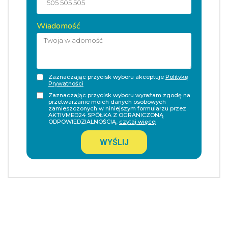
Wiadomość
Zaznaczając przycisk wyboru akceptuje
Politykę
Prywatności
Zaznaczając przycisk wyboru wyrażam zgodę na
przetwarzanie moich danych osobowych
zamieszczonych w niniejszym formularzu przez
AKTIVMED24 SPÓŁKA Z OGRANICZONĄ
ODPOWIEDZIALNOŚCIĄ,
czytaj więcej
WYŚLIJ