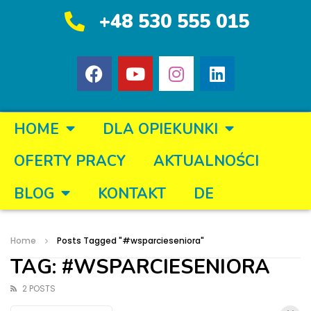
+48 530 555 015
HOME
DLA OPIEKUNKI
OFERTY PRACY
AKTUALNOŚCI
BLOG
KONTAKT
DE
Home
Posts Tagged "#wsparcieseniora"
TAG: #WSPARCIESENIORA
2 POSTS