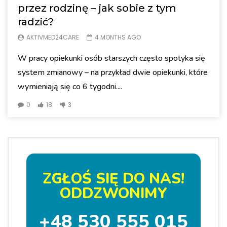
przez rodzinę – jak sobie z tym
radzić?
AKTIVMED24CARE
4 MONTHS AGO
W pracy opiekunki osób starszych często spotyka się
system zmianowy – na przykład dwie opiekunki, które
wymieniają się co 6 tygodni....
0
18
3
ZGŁOŚ SIĘ DO NAS!
ODDZWONIMY
+48 530 555 015