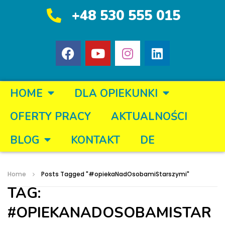
+48 530 555 015
HOME
DLA OPIEKUNKI
OFERTY PRACY
AKTUALNOŚCI
BLOG
KONTAKT
DE
Home
Posts Tagged "#opiekaNadOsobamiStarszymi"
TAG:
#OPIEKANADOSOBAMISTAR