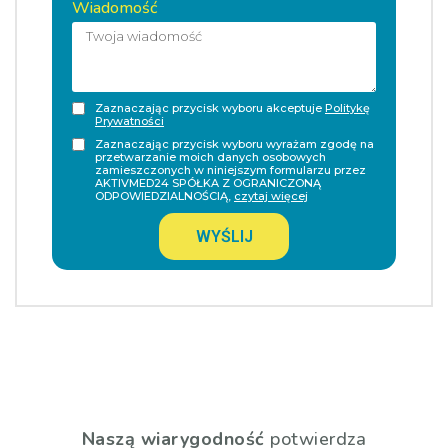
Wiadomość
Zaznaczając przycisk wyboru akceptuje
Politykę
Prywatności
Zaznaczając przycisk wyboru wyrażam zgodę na
przetwarzanie moich danych osobowych
zamieszczonych w niniejszym formularzu przez
AKTIVMED24 SPÓŁKA Z OGRANICZONĄ
ODPOWIEDZIALNOŚCIĄ,
czytaj więcej
WYŚLIJ
Naszą wiarygodność
potwierdza