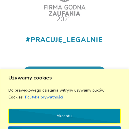
#
PRACUJĘ_LEGALNIE
+48 530 555 015
Używamy cookies
info@aktivmed24.pl
Do prawidłowego działania witryny używamy plików
Cookies.
Polityka prywatności
Wyślij wiadomość
Akceptuj