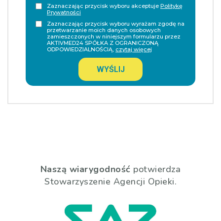
Zaznaczając przycisk wyboru akceptuje
Politykę
Prywatności
Zaznaczając przycisk wyboru wyrażam zgodę na
przetwarzanie moich danych osobowych
zamieszczonych w niniejszym formularzu przez
AKTIVMED24 SPÓŁKA Z OGRANICZONĄ
ODPOWIEDZIALNOŚCIĄ,
czytaj więcej
WYŚLIJ
Naszą wiarygodność
potwierdza
Stowarzyszenie Agencji Opieki.