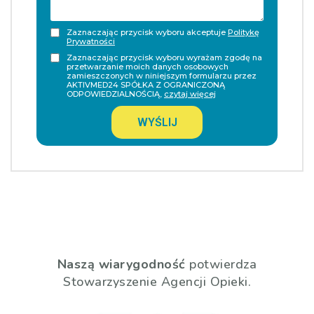
Zaznaczając przycisk wyboru akceptuje
Politykę
Prywatności
Zaznaczając przycisk wyboru wyrażam zgodę na
przetwarzanie moich danych osobowych
zamieszczonych w niniejszym formularzu przez
AKTIVMED24 SPÓŁKA Z OGRANICZONĄ
ODPOWIEDZIALNOŚCIĄ,
czytaj więcej
WYŚLIJ
Naszą wiarygodność
potwierdza
Stowarzyszenie Agencji Opieki.