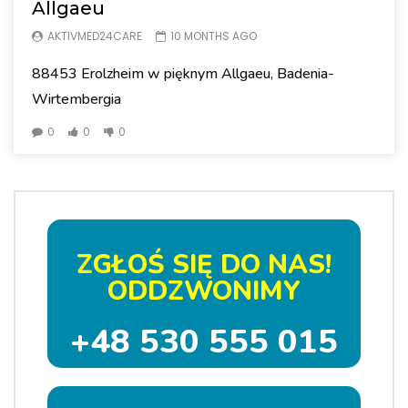
Allgaeu
AKTIVMED24CARE
10 MONTHS AGO
88453 Erolzheim w pięknym Allgaeu, Badenia-
Wirtembergia
0
0
0
ZGŁOŚ SIĘ DO NAS!
ODDZWONIMY
+48 530 555 015