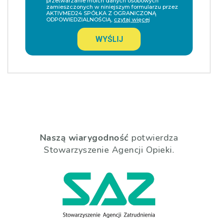
przetwarzanie moich danych osobowych
zamieszczonych w niniejszym formularzu przez
AKTIVMED24 SPÓŁKA Z OGRANICZONĄ
ODPOWIEDZIALNOŚCIĄ,
czytaj więcej
WYŚLIJ
Naszą wiarygodność
potwierdza
Stowarzyszenie Agencji Opieki.