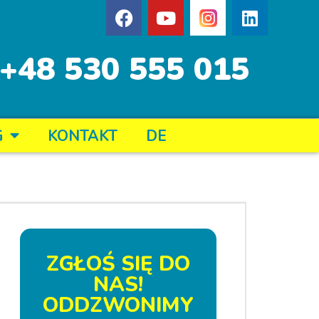
+48 530 555 015
G
KONTAKT
DE
ZGŁOŚ SIĘ DO
NAS!
ODDZWONIMY