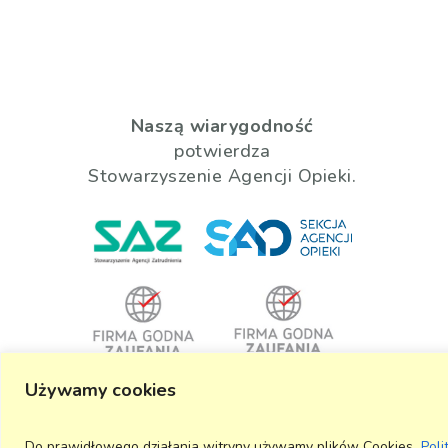
Naszą wiarygodność
potwierdza
Stowarzyszenie Agencji Opieki.
Używamy cookies
#
PRACUJĘ_LEGALNIE
Do prawidłowego działania witryny używamy plików Cookies.
Poli