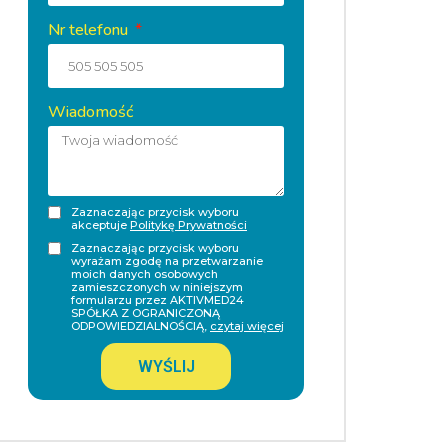
Nr telefonu
Wiadomość
Zaznaczając przycisk wyboru
akceptuje
Politykę Prywatności
Zaznaczając przycisk wyboru
wyrażam zgodę na przetwarzanie
moich danych osobowych
zamieszczonych w niniejszym
formularzu przez AKTIVMED24
SPÓŁKA Z OGRANICZONĄ
ODPOWIEDZIALNOŚCIĄ,
czytaj więcej
WYŚLIJ