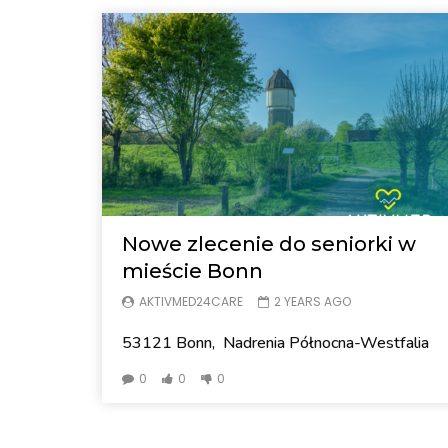
Nowe zlecenie do seniorki w
mieście Bonn
AKTIVMED24CARE
2 YEARS AGO
53121 Bonn, Nadrenia Północna-Westfalia
0
0
0