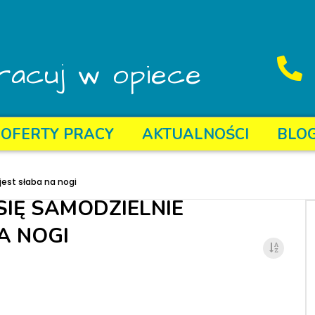
racuj w opiece
OFERTY PRACY
AKTUALNOŚCI
BLO
jest słaba na nogi
SIĘ SAMODZIELNIE
A NOGI