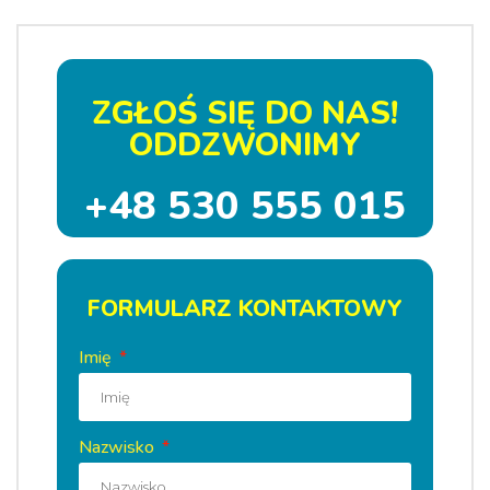
ZGŁOŚ SIĘ DO NAS!
ODDZWONIMY
+48 530 555 015
FORMULARZ KONTAKTOWY
Imię
Nazwisko