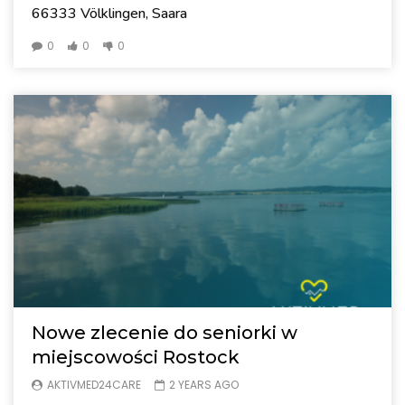
66333 Völklingen, Saara
0
0
0
Nowe zlecenie do seniorki w
miejscowości Rostock
AKTIVMED24CARE
2 YEARS AGO