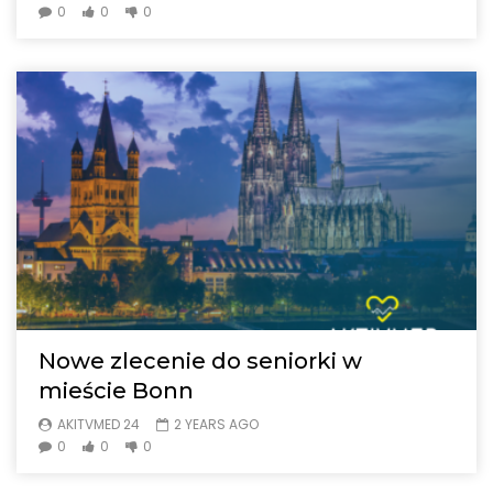
0
0
0
Nowe zlecenie do seniorki w
mieście Bonn
AKITVMED 24
2 YEARS AGO
0
0
0