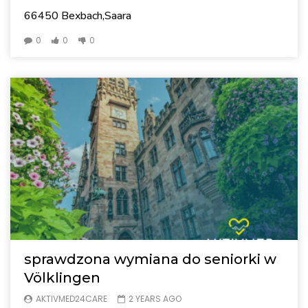
66450 Bexbach,Saara
0
0
0
sprawdzona wymiana do seniorki w
Völklingen
AKTIVMED24CARE
2 YEARS AGO