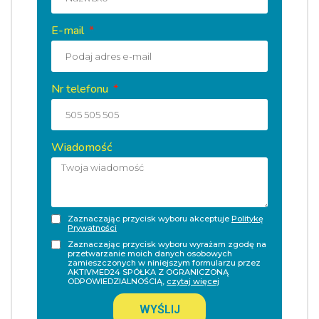
E-mail
Nr telefonu
Wiadomość
Zaznaczając przycisk wyboru akceptuje
Politykę
Prywatności
Zaznaczając przycisk wyboru wyrażam zgodę na
przetwarzanie moich danych osobowych
zamieszczonych w niniejszym formularzu przez
AKTIVMED24 SPÓŁKA Z OGRANICZONĄ
ODPOWIEDZIALNOŚCIĄ,
czytaj więcej
WYŚLIJ