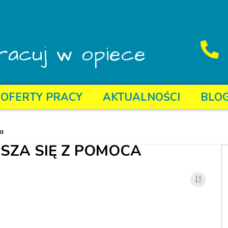
racuj w opiece
OFERTY PRACY
AKTUALNOŚCI
BLO
ra
USZA SIĘ Z POMOCA