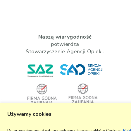
Naszą wiarygodność
potwierdza
Stowarzyszenie Agencji Opieki.
Używamy cookies
#
PRACUJĘ_LEGALNIE
Do prawidłowego działania witryny używamy plików Cookies.
Poli