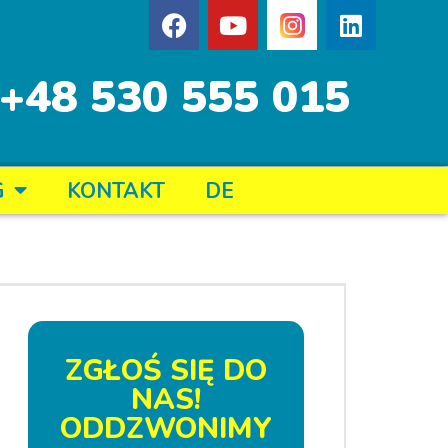
+48 530 555 015
G
KONTAKT
DE
ZGŁOŚ SIĘ DO
NAS!
ODDZWONIMY