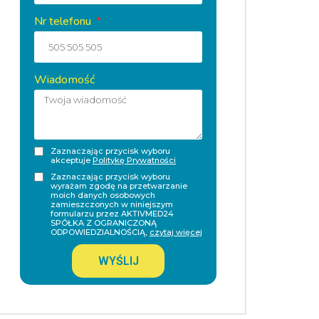
Nr telefonu
Wiadomość
Zaznaczając przycisk wyboru
akceptuje
Politykę Prywatności
Zaznaczając przycisk wyboru
wyrażam zgodę na przetwarzanie
moich danych osobowych
zamieszczonych w niniejszym
formularzu przez AKTIVMED24
SPÓŁKA Z OGRANICZONĄ
ODPOWIEDZIALNOŚCIĄ,
czytaj więcej
WYŚLIJ