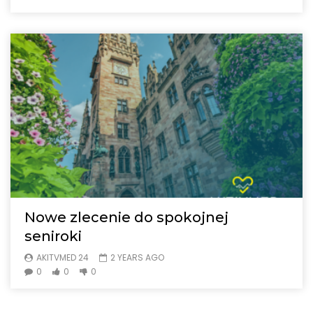
Nowe zlecenie do spokojnej
seniroki
AKITVMED 24
2 YEARS AGO
0
0
0