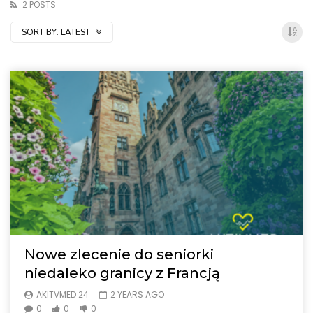
2 POSTS
SORT BY:
LATEST
Nowe zlecenie do seniorki
niedaleko granicy z Francją
AKITVMED 24
2 YEARS AGO
0
0
0