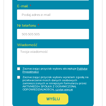
E-mail
Nr telefonu
Wiadomość
Zaznaczając przycisk wyboru akceptuje
Politykę
Prywatności
Zaznaczając przycisk wyboru wyrażam zgodę na
przetwarzanie moich danych osobowych
zamieszczonych w niniejszym formularzu przez
AKTIVMED24 SPÓŁKA Z OGRANICZONĄ
ODPOWIEDZIALNOŚCIĄ,
czytaj więcej
WYŚLIJ