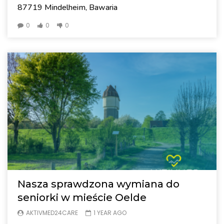
87719 Mindelheim, Bawaria
0
0
0
Nasza sprawdzona wymiana do
seniorki w mieście Oelde
AKTIVMED24CARE
1 YEAR AGO