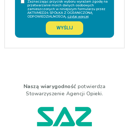
Zaznaczając przycisk wyboru wyrażam zgodę na
przetwarzanie moich danych osobowych
zamieszczonych w niniejszym formularzu przez
AKTIVMED24 SPÓŁKA Z OGRANICZONĄ
ODPOWIEDZIALNOŚCIĄ,
czytaj więcej
WYŚLIJ
Naszą wiarygodność
potwierdza
Stowarzyszenie Agencji Opieki.