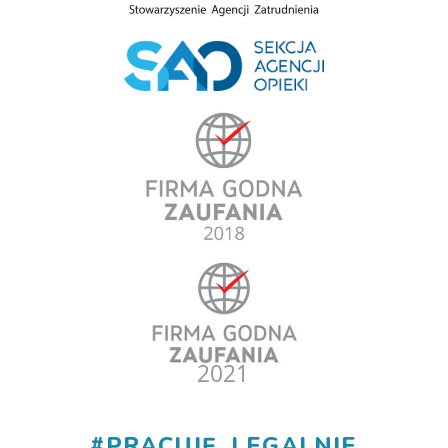
#
PRACUJĘ_LEGALNIE