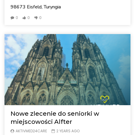
98673 Eisfeld, Turyngia
0
0
0
Nowe zlecenie do seniorki w
miejscowości Alfter
AKTIVMED24CARE
2 YEARS AGO