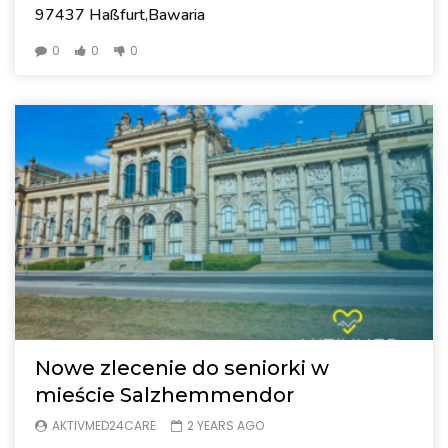
97437 Haßfurt,Bawaria
0
0
0
Nowe zlecenie do seniorki w
mieście Salzhemmendor
AKTIVMED24CARE
2 YEARS AGO