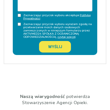
Zaznaczając przycisk wyboru akceptuje
Politykę
Prywatności
Zaznaczając przycisk wyboru wyrażam zgodę na
przetwarzanie moich danych osobowych
zamieszczonych w niniejszym formularzu przez
AKTIVMED24 SPÓŁKA Z OGRANICZONĄ
ODPOWIEDZIALNOŚCIĄ,
czytaj więcej
WYŚLIJ
Naszą wiarygodność
potwierdza
Stowarzyszenie Agencji Opieki.