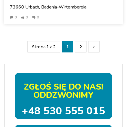
73660 Urbach, Badenia-Wirtembergia
0
0
0
Strona 1 z 2
1
2
ZGŁOŚ SIĘ DO NAS!
ODDZWONIMY
+48 530 555 015