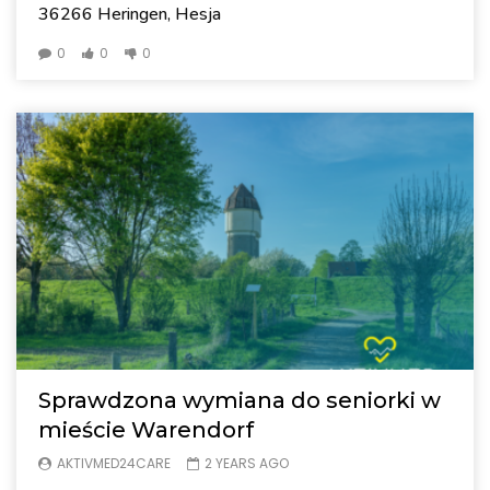
36266 Heringen, Hesja
0
0
0
Sprawdzona wymiana do seniorki w
mieście Warendorf
AKTIVMED24CARE
2 YEARS AGO