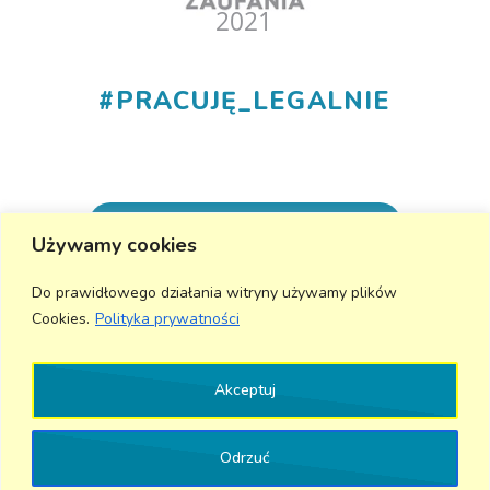
#
PRACUJĘ_LEGALNIE
+48 530 555 015
Używamy cookies
info@aktivmed24.pl
Do prawidłowego działania witryny używamy plików
Cookies.
Polityka prywatności
Wyślij wiadomość
Akceptuj
Odrzuć