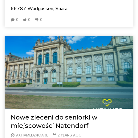
66787 Wadgassen, Saara
0
0
0
Nowe zleceni do seniorki w
miejscowości Natendorf
AKTIVMED24CARE
2 YEARS AGO