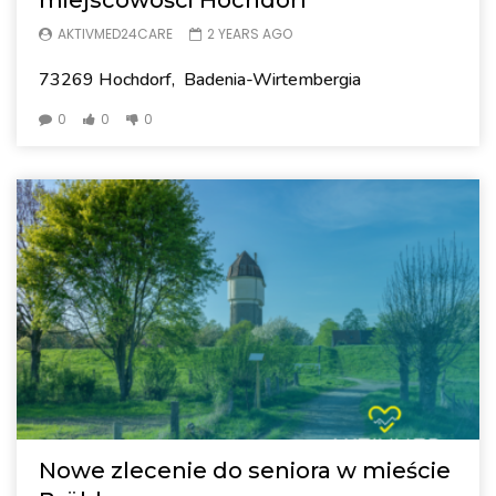
miejscowości Hochdorf
AKTIVMED24CARE
2 YEARS AGO
73269 Hochdorf, Badenia-Wirtembergia
0
0
0
Nowe zlecenie do seniora w mieście