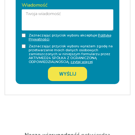
Wiadomość
Zaznaczając przycisk wyboru akceptuje
Politykę
Prywatności
Zaznaczając przycisk wyboru wyrażam zgodę na
przetwarzanie moich danych osobowych
zamieszczonych w niniejszym formularzu przez
AKTIVMED24 SPÓŁKA Z OGRANICZONĄ
ODPOWIEDZIALNOŚCIĄ,
czytaj więcej
WYŚLIJ