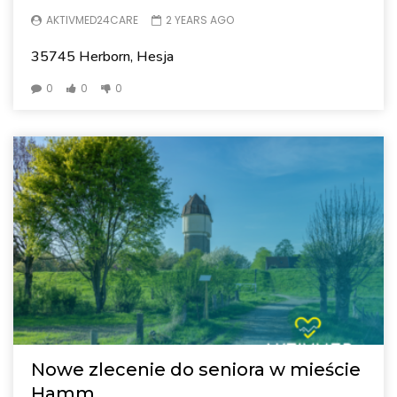
AKTIVMED24CARE
2 YEARS AGO
35745 Herborn, Hesja
0
0
0
Nowe zlecenie do seniora w mieście
Hamm