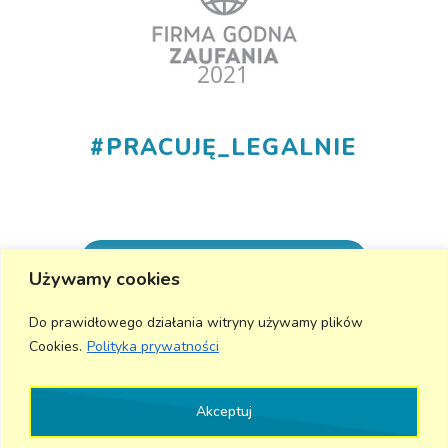
#
PRACUJĘ_LEGALNIE
+48 530 555 015
Używamy cookies
info@aktivmed24.pl
Do prawidłowego działania witryny używamy plików
Cookies.
Polityka prywatności
Wyślij wiadomość
Akceptuj