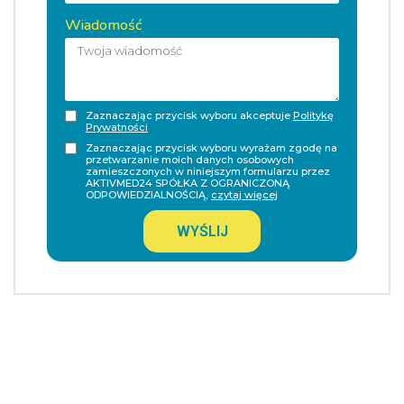
Wiadomość
Zaznaczając przycisk wyboru akceptuje
Politykę
Prywatności
Zaznaczając przycisk wyboru wyrażam zgodę na
przetwarzanie moich danych osobowych
zamieszczonych w niniejszym formularzu przez
AKTIVMED24 SPÓŁKA Z OGRANICZONĄ
ODPOWIEDZIALNOŚCIĄ,
czytaj więcej
WYŚLIJ