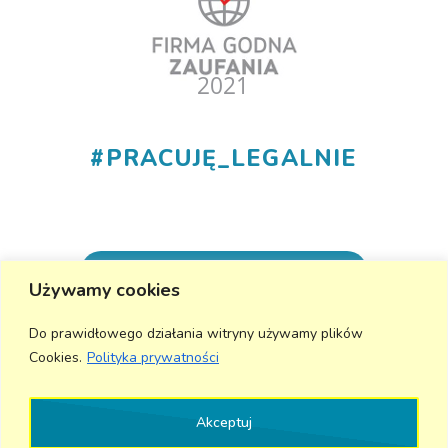
#
PRACUJĘ_LEGALNIE
+48 530 555 015
Używamy cookies
info@aktivmed24.pl
Do prawidłowego działania witryny używamy plików
Cookies.
Polityka prywatności
Wyślij wiadomość
Akceptuj