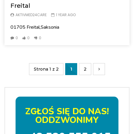
Freital
AKTIVMED24CARE
1 YEAR AGO
01705 Freital,Saksonia
0
0
0
Strona 1 z 2
1
2
ZGŁOŚ SIĘ DO NAS!
ODDZWONIMY