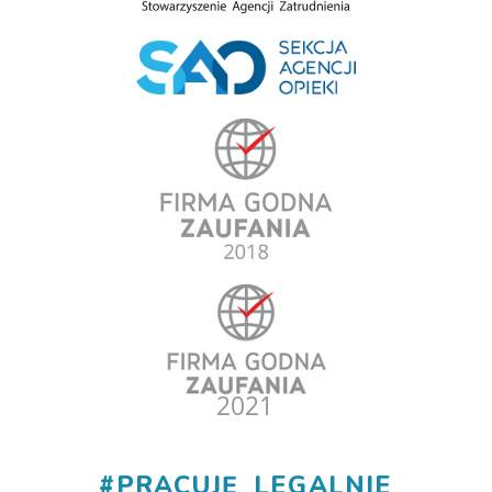
#
PRACUJĘ_LEGALNIE