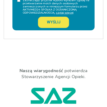
Zaznaczając przycisk wyboru wyrażam zgodę na
przetwarzanie moich danych osobowych
zamieszczonych w niniejszym formularzu przez
AKTIVMED24 SPÓŁKA Z OGRANICZONĄ
ODPOWIEDZIALNOŚCIĄ,
czytaj więcej
WYŚLIJ
Naszą wiarygodność
potwierdza
Stowarzyszenie Agencji Opieki.