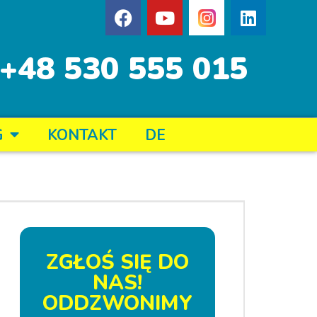
+48 530 555 015
G
KONTAKT
DE
ZGŁOŚ SIĘ DO
NAS!
ODDZWONIMY