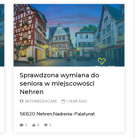
Sprawdzona wymiana do
seniora w miejscowości
Nehren
AKTIVMED24CARE
1 YEAR AGO
56820 Nehren,Nadrenia-Palatynat
0
0
0