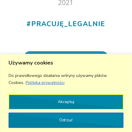
#
PRACUJĘ_LEGALNIE
+48 530 555 015
Używamy cookies
info@aktivmed24.pl
Do prawidłowego działania witryny używamy plików
Cookies.
Polityka prywatności
Wyślij wiadomość
Akceptuj
Odrzuć