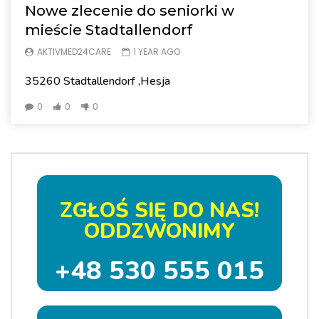
Nowe zlecenie do seniorki w
mieście Stadtallendorf
AKTIVMED24CARE
1 YEAR AGO
35260 Stadtallendorf ,Hesja
0
0
0
ZGŁOŚ SIĘ DO NAS!
ODDZWONIMY
+48 530 555 015