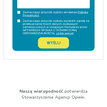
Zaznaczając przycisk wyboru akceptuje
Politykę
Prywatności
Zaznaczając przycisk wyboru wyrażam zgodę na
przetwarzanie moich danych osobowych
zamieszczonych w niniejszym formularzu przez
AKTIVMED24 SPÓŁKA Z OGRANICZONĄ
ODPOWIEDZIALNOŚCIĄ,
czytaj więcej
WYŚLIJ
Naszą wiarygodność
potwierdza
Stowarzyszenie Agencji Opieki.