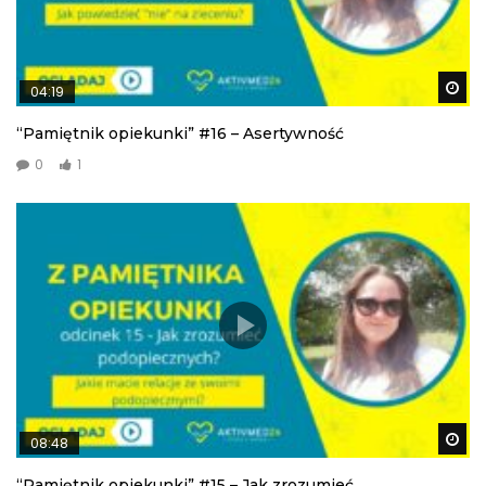
Wa
04:19
“Pamiętnik opiekunki” #16 – Asertywność
0
1
Wa
08:48
“Pamiętnik opiekunki” #15 – Jak zrozumieć