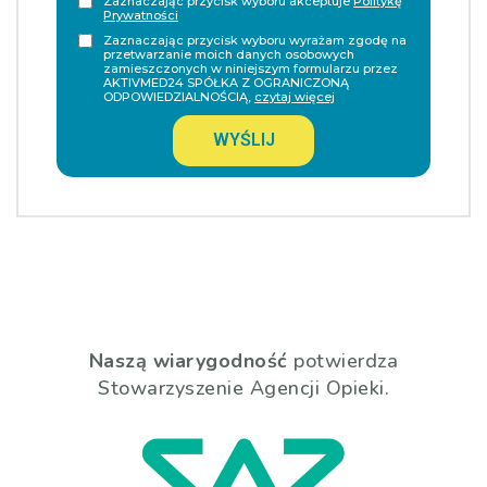
Zaznaczając przycisk wyboru akceptuje
Politykę
Prywatności
Zaznaczając przycisk wyboru wyrażam zgodę na
przetwarzanie moich danych osobowych
zamieszczonych w niniejszym formularzu przez
AKTIVMED24 SPÓŁKA Z OGRANICZONĄ
ODPOWIEDZIALNOŚCIĄ,
czytaj więcej
WYŚLIJ
Naszą wiarygodność
potwierdza
Stowarzyszenie Agencji Opieki.