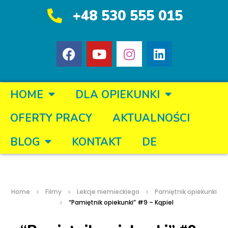
+48 530 555 015
HOME
DLA OPIEKUNKI
OFERTY PRACY
AKTUALNOŚCI
BLOG
KONTAKT
DE
Home
Filmy
Lekcje niemieckiego
Pamiętnik opiekunki
“Pamiętnik opiekunki” #9 – Kąpiel