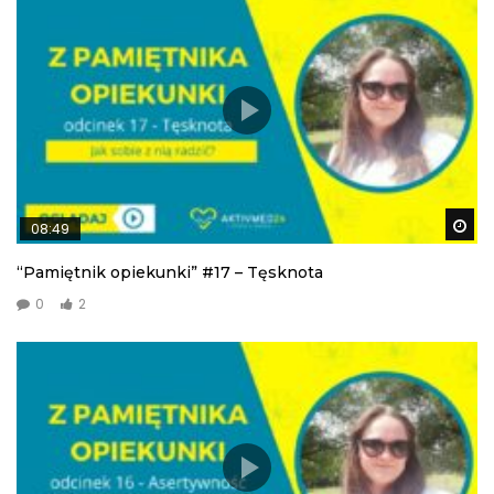
Wa
08:49
“Pamiętnik opiekunki” #17 – Tęsknota
0
2