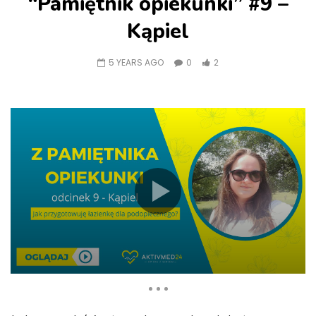
“Pamiętnik opiekunki” #9 –
Kąpiel
5 YEARS AGO
0
2