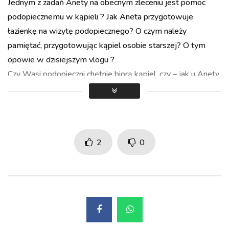
Jednym z zadań Anety na obecnym zleceniu jest pomoc
Auto Next
podopiecznemu w kąpieli ? Jak Aneta przygotowuje
łazienkę na wizytę podopiecznego? O czym należy
pamiętać, przygotowując kąpiel osobie starszej? O tym
opowie w dzisiejszym vlogu ?
Czy Wasi podopieczni chętnie biorą kąpiel, czy – jak u Anety
– trzeba ich do tego namawiać?? Dajcie znać w komentarzu!
?
—
Opieka z sercem ❤ #pracuję_legalnie ?
2
0
? Więcej o nas ? www.aktivmed24.pl
Wszystkie filmy z tej serii możecie obejrzeć tutaj:
bit.ly/3h0grKb