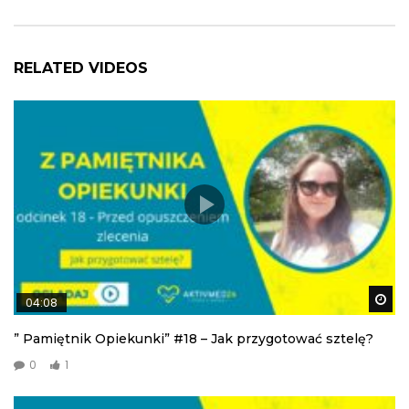
RELATED VIDEOS
Wa
04:08
” Pamiętnik Opiekunki” #18 – Jak przygotować sztelę?
0
1