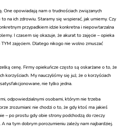
ą. One opowiadają nam o trudnościach związanych
 to na ich zdrowiu. Staramy się wspierać, jak umiemy. Czy
kretnym przypadkiem idzie konkretna i niepowtarzalna
lemy. I czasem się okazuje, że akurat to zajęcie – opieka
tu TYM zajęciem. Dlatego nikogo nie wolno zmuszać
szelką cenę. Firmy opiekuńcze często są oskarżane o to, że
 korzyściach. My nauczyliśmy się już, że o korzyściach
atysfakcjonowane, nie tylko jedna.
mi, odpowiedzialnymi osobami, którym nie trzeba
ze zrozumiani: nie chodzi o to, że gdy ktoś ma jakieś
 nie – po prostu gdy obie strony podchodzą do rzeczy
ć. A na tym dobrym porozumieniu zależy nam najbardziej.