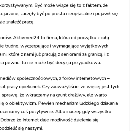
ykorzystywanym. Być może wiąże się to z faktem, że
jarzone, zaczęły być po prostu nieopłacalne i pojawił się
e znaleźć pracę.
rów. Aktivmed24 to firma, która od początku z całą
jęcie trudne, wyczerpujące i wymagające wyjątkowych
, które z nami już pracują z seniorami za granicą, i z
y na pewno: to nie może być decyzja przypadkowa.
 mediów społecznościowych, z forów internetowych –
mat pracy opiekunek. Czy zauważyliście, że więcej jest tych
 sprawę, że wkraczamy na grunt drażliwy, ale warto
się o obiektywizm. Pewien mechanizm ludzkiego działania
iż oceniamy coś pozytywnie. Albo inaczej: gdy wszystko
. Dobrze że Internet daje możliwość dzielenia się
dzielić się naszymi.