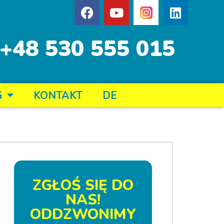
+48 530 555 015
G
KONTAKT
DE
ZGŁOŚ SIĘ DO
NAS!
ODDZWONIMY