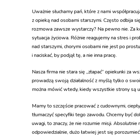
Uważnie słuchamy pań, które z nami współpracuj
z opieką nad osobami starszymi. Często odbija się
rozmowa zawsze wystarczy? Na pewno nie. Za kon
sytuacja życiowa. Różnie reagujemy na stres i prob
nad starszymi, chorymi osobami nie jest po pros
i naciskać, by podjął tę, a nie inna pracę.
Nasza firma nie stara się „złapać” opiekunki za w
prowadzą swoją działalność z myślą tylko o swoich
można mówić wtedy, kiedy wszystkie strony są us
Mamy to szczęście pracować z cudownymi, ciepły
tłumaczyć specyfiki tego zawodu. Chcemy być dobr
uwagi, to znaczy, że nie rozumie misji. Absolutnie
odpowiedzialnie, dużo łatwiej jest się porozumie