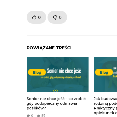
0
0
POWIĄZANE TREŚCI
Senior nie chce jeść – co zrobić,
Jak budować
gdy podopieczny odmawia
rodziną po
posiłków?
Praktyczny 
opiekunek o
0
85