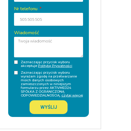
Nr telefonu
Wiadomość
Zaznaczając przycisk wyboru
akceptuje
Politykę Prywatności
Zaznaczając przycisk wyboru
wyrażam zgodę na przetwarzanie
moich danych osobowych
zamieszczonych w niniejszym
formularzu przez AKTIVMED24
SPÓŁKA Z OGRANICZONĄ
ODPOWIEDZIALNOŚCIĄ,
czytaj więcej
WYŚLIJ