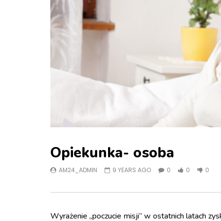
Opiekunka- osoba
AM24_ADMIN
9 YEARS AGO
0
0
0
Wyrażenie „poczucie misji” w ostatnich latach zys