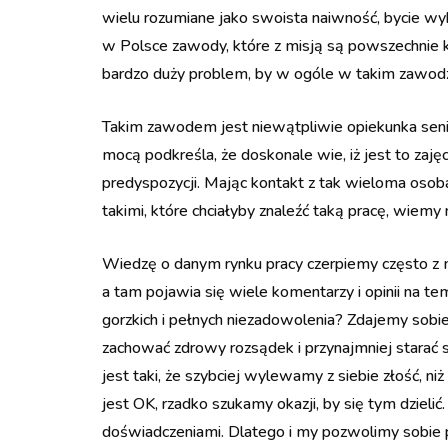
wielu rozumiane jako swoista naiwność, bycie w
w Polsce zawody, które z misją są powszechnie ko
bardzo duży problem, by w ogóle w takim zawodzi
Takim zawodem jest niewątpliwie opiekunka senio
mocą podkreśla, że doskonale wie, iż jest to za
predyspozycji. Mając kontakt z tak wieloma osobami
takimi, które chciałyby znaleźć taką pracę, wiem
Wiedzę o danym rynku pracy czerpiemy często z
a tam pojawia się wiele komentarzy i opinii na te
gorzkich i pełnych niezadowolenia? Zdajemy sobie
zachować zdrowy rozsądek i przynajmniej starać 
jest taki, że szybciej wylewamy z siebie złość, n
jest OK, rzadko szukamy okazji, by się tym dzielić
doświadczeniami. Dlatego i my pozwolimy sobie po