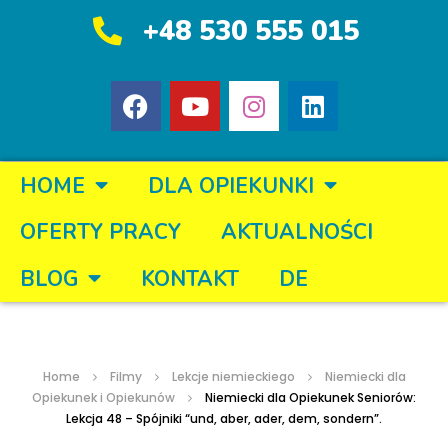
+48 530 555 015
HOME
DLA OPIEKUNKI
OFERTY PRACY
AKTUALNOŚCI
BLOG
KONTAKT
DE
Home
Filmy
Lekcje niemieckiego
Niemiecki dla
Opiekunek i Opiekunów
Niemiecki dla Opiekunek Seniorów:
Lekcja 48 – Spójniki “und, aber, ader, dem, sondern”.