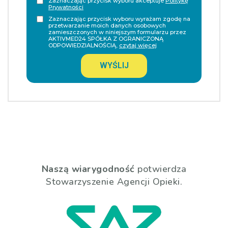
Zaznaczając przycisk wyboru akceptuje
Politykę
Prywatności
Zaznaczając przycisk wyboru wyrażam zgodę na
przetwarzanie moich danych osobowych
zamieszczonych w niniejszym formularzu przez
AKTIVMED24 SPÓŁKA Z OGRANICZONĄ
ODPOWIEDZIALNOŚCIĄ,
czytaj więcej
WYŚLIJ
Naszą wiarygodność
potwierdza
Stowarzyszenie Agencji Opieki.