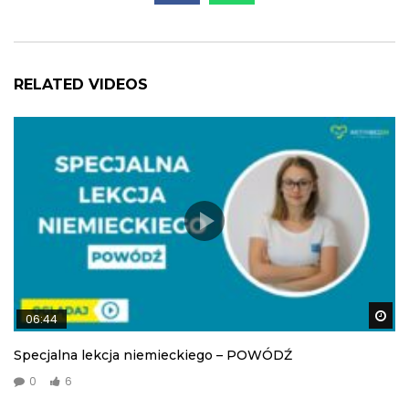
RELATED VIDEOS
Wa
06:44
Specjalna lekcja niemieckiego – POWÓDŹ
0
6