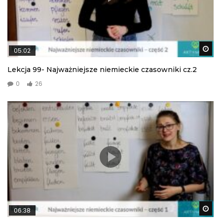
Wa
05:02
Lekcja 99- Najważniejsze niemieckie czasowniki cz.2
0
26
Wa
06:38