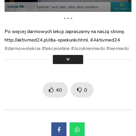
Po więcej darmowych lekcji zapraszamy na naszą stronę.
Auto Next
http://aktivmed24.pl/dla-opiekunki.html. #Aktivmed24
#darmowelekcje #lekcjeonline #Językniemiecki #niemiecki
40
0