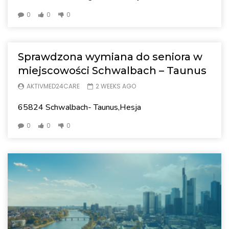
0
0
0
Sprawdzona wymiana do seniora w
miejscowości Schwalbach – Taunus
AKTIVMED24CARE
2 WEEKS AGO
65824 Schwalbach- Taunus,Hesja
0
0
0