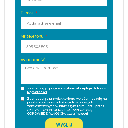
E-mail
Nr telefonu
Wiadomość
Zaznaczając przycisk wyboru akceptuje
Politykę
Prywatności
Zaznaczając przycisk wyboru wyrażam zgodę na
przetwarzanie moich danych osobowych
zamieszczonych w niniejszym formularzu przez
AKTIVMED24 SPÓŁKA Z OGRANICZONĄ
ODPOWIEDZIALNOŚCIĄ,
czytaj więcej
WYŚLIJ