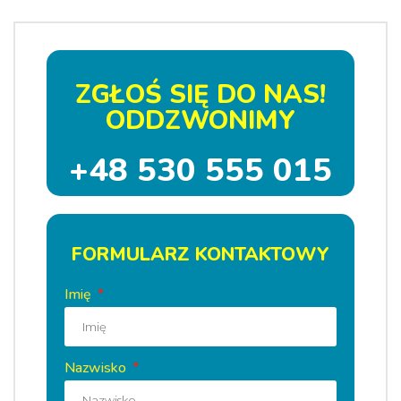
ZGŁOŚ SIĘ DO NAS!
ODDZWONIMY
+48 530 555 015
FORMULARZ KONTAKTOWY
Imię
Nazwisko