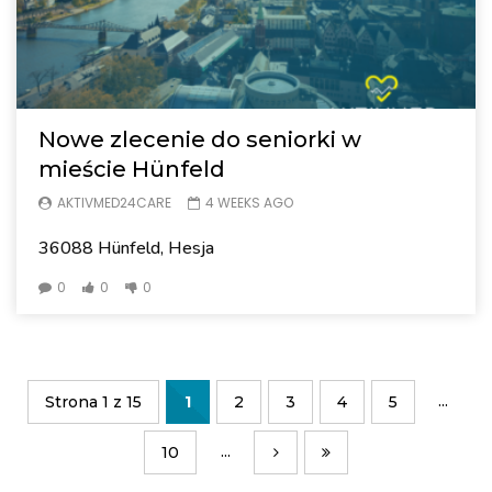
Nowe zlecenie do seniorki w
mieście Hünfeld
AKTIVMED24CARE
4 WEEKS AGO
36088 Hünfeld, Hesja
0
0
0
...
Strona 1 z 15
1
2
3
4
5
...
10