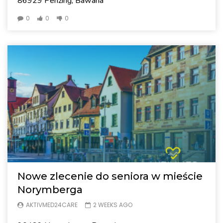
86929 Penzing, Bawaria
0
0
0
Nowe zlecenie do seniora w mieście
Norymberga
AKTIVMED24CARE
2 WEEKS AGO