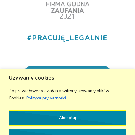
#
PRACUJĘ_LEGALNIE
+48 530 555 015
Używamy cookies
info@aktivmed24.pl
Do prawidłowego działania witryny używamy plików
Cookies.
Polityka prywatności
Wyślij wiadomość
Akceptuj