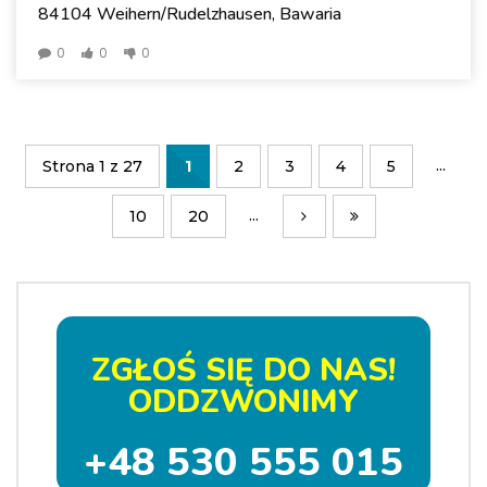
84104 Weihern/Rudelzhausen, Bawaria
0
0
0
...
Strona 1 z 27
1
2
3
4
5
...
10
20
ZGŁOŚ SIĘ DO NAS!
ODDZWONIMY
+48 530 555 015