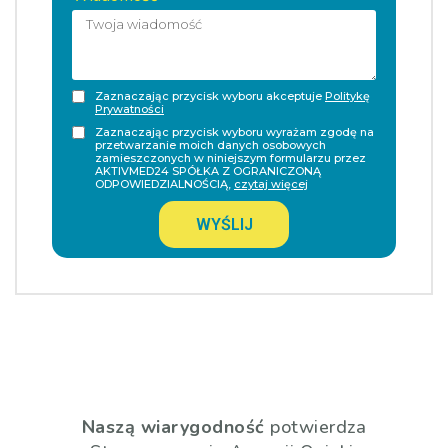
Zaznaczając przycisk wyboru akceptuje
Politykę
Prywatności
Zaznaczając przycisk wyboru wyrażam zgodę na
przetwarzanie moich danych osobowych
zamieszczonych w niniejszym formularzu przez
AKTIVMED24 SPÓŁKA Z OGRANICZONĄ
ODPOWIEDZIALNOŚCIĄ,
czytaj więcej
WYŚLIJ
Naszą wiarygodność
potwierdza