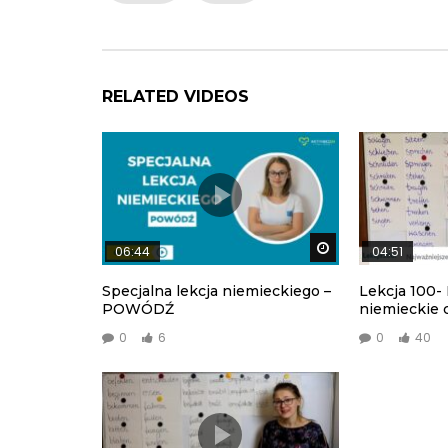
RELATED VIDEOS
Watch Later
06:44
04:51
Specjalna lekcja niemieckiego –
Lekcja 100-
POWÓDŹ
niemieckie 
0
6
0
40