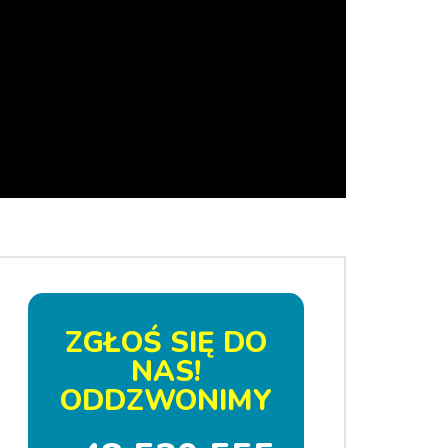
Auto Next
ZGŁOŚ SIĘ DO
NAS!
ODDZWONIMY