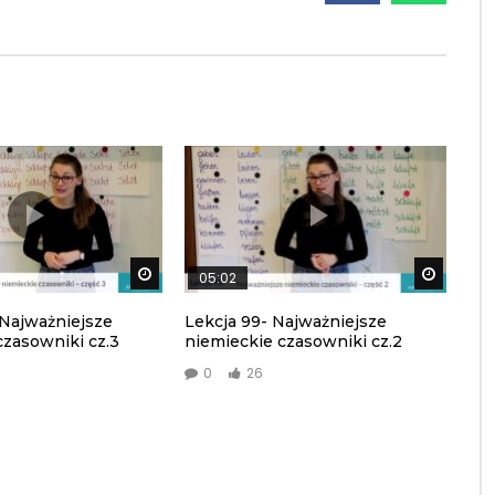
Watch Later
Watch L
05:02
 Najważniejsze
Lekcja 99- Najważniejsze
czasowniki cz.3
niemieckie czasowniki cz.2
0
26