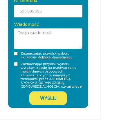
Nr telefonu
Wiadomość
Zaznaczając przycisk wyboru
akceptuje
Politykę Prywatności
Zaznaczając przycisk wyboru
wyrażam zgodę na przetwarzanie
moich danych osobowych
zamieszczonych w niniejszym
formularzu przez AKTIVMED24
SPÓŁKA Z OGRANICZONĄ
ODPOWIEDZIALNOŚCIĄ,
czytaj więcej
WYŚLIJ