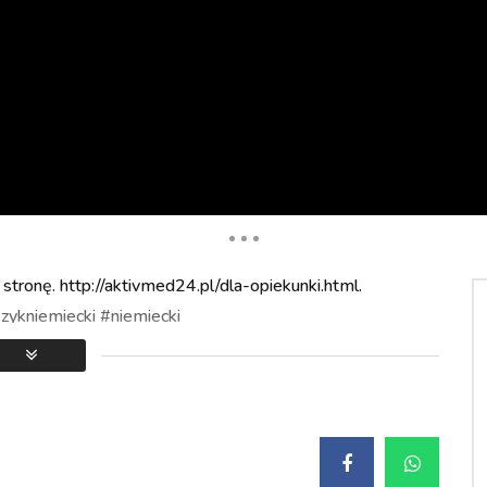
Dislike
Share
tronę. http://aktivmed24.pl/dla-opiekunki.html.
ykniemiecki #niemiecki