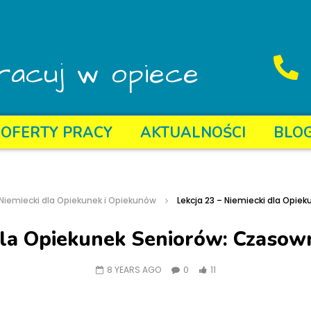
racuj w opiece
OFERTY PRACY
AKTUALNOŚCI
BLO
Niemiecki dla Opiekunek i Opiekunów
Lekcja 23 – Niemiecki dla Opie
dla Opiekunek Seniorów: Czasown
8 YEARS AGO
0
11