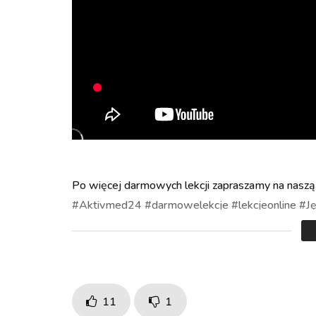
Turn Off Light
Like
Po więcej darmowych lekcji zapraszamy na naszą s
#Aktivmed24 #darmowelekcje #lekcjeonline #Jęz
11
1