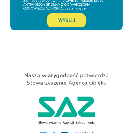
zamieszczonych w niniejszym formularzu przez
AKTIVMED24 SPÓŁKA Z OGRANICZONĄ
ODPOWIEDZIALNOŚCIĄ,
czytaj więcej
WYŚLIJ
Naszą wiarygodność
potwierdza
Stowarzyszenie Agencji Opieki.