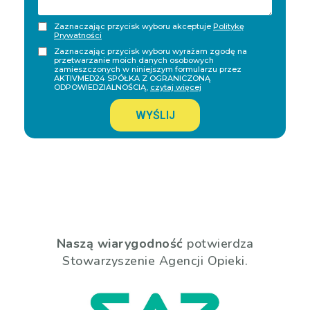
Zaznaczając przycisk wyboru akceptuje
Politykę
Prywatności
Zaznaczając przycisk wyboru wyrażam zgodę na
przetwarzanie moich danych osobowych
zamieszczonych w niniejszym formularzu przez
AKTIVMED24 SPÓŁKA Z OGRANICZONĄ
ODPOWIEDZIALNOŚCIĄ,
czytaj więcej
WYŚLIJ
Naszą wiarygodność
potwierdza
Stowarzyszenie Agencji Opieki.