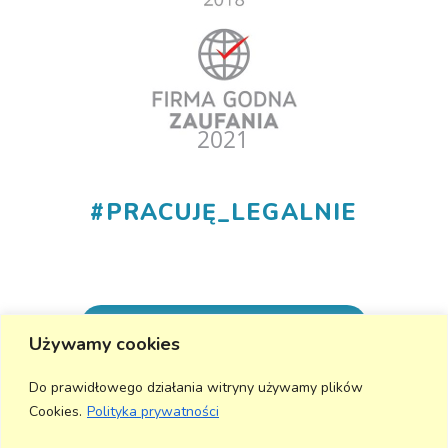
#
PRACUJĘ_LEGALNIE
+48 530 555 015
Używamy cookies
info@aktivmed24.pl
Do prawidłowego działania witryny używamy plików
Cookies.
Polityka prywatności
Wyślij wiadomość