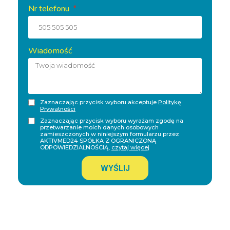
Nr telefonu
Wiadomość
Zaznaczając przycisk wyboru akceptuje
Politykę
Prywatności
Zaznaczając przycisk wyboru wyrażam zgodę na
przetwarzanie moich danych osobowych
zamieszczonych w niniejszym formularzu przez
AKTIVMED24 SPÓŁKA Z OGRANICZONĄ
ODPOWIEDZIALNOŚCIĄ,
czytaj więcej
WYŚLIJ