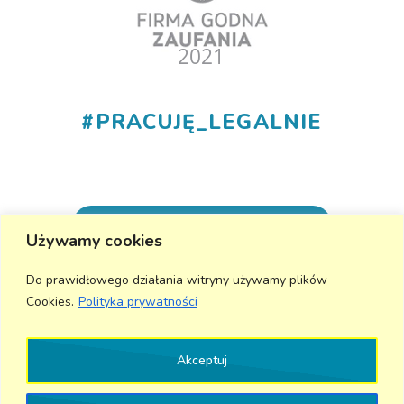
#
PRACUJĘ_LEGALNIE
+48 530 555 015
Używamy cookies
info@aktivmed24.pl
Do prawidłowego działania witryny używamy plików
Cookies.
Polityka prywatności
Wyślij wiadomość
Akceptuj