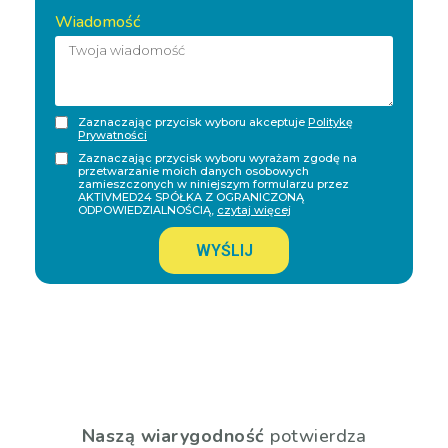
Wiadomość
Zaznaczając przycisk wyboru akceptuje
Politykę
Prywatności
Zaznaczając przycisk wyboru wyrażam zgodę na
przetwarzanie moich danych osobowych
zamieszczonych w niniejszym formularzu przez
AKTIVMED24 SPÓŁKA Z OGRANICZONĄ
ODPOWIEDZIALNOŚCIĄ,
czytaj więcej
WYŚLIJ
Naszą wiarygodność
potwierdza