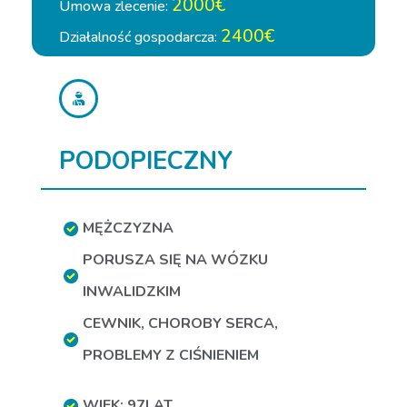
2000€
Umowa zlecenie:
2400€
Działalność gospodarcza:
PODOPIECZNY
MĘŻCZYZNA
PORUSZA SIĘ NA WÓZKU
INWALIDZKIM
CEWNIK
,
CHOROBY SERCA
,
PROBLEMY Z CIŚNIENIEM
WIEK: 97LAT