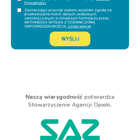
Prywatności
Zaznaczając przycisk wyboru wyrażam zgodę na
przetwarzanie moich danych osobowych
zamieszczonych w niniejszym formularzu przez
AKTIVMED24 SPÓŁKA Z OGRANICZONĄ
ODPOWIEDZIALNOŚCIĄ,
czytaj więcej
WYŚLIJ
Naszą wiarygodność
potwierdza
Stowarzyszenie Agencji Opieki.