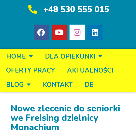
+48 530 555 015
HOME
DLA OPIEKUNKI
OFERTY PRACY
AKTUALNOŚCI
BLOG
KONTAKT
DE
Nowe zlecenie do seniorki
we Freising dzielnicy
Monachium