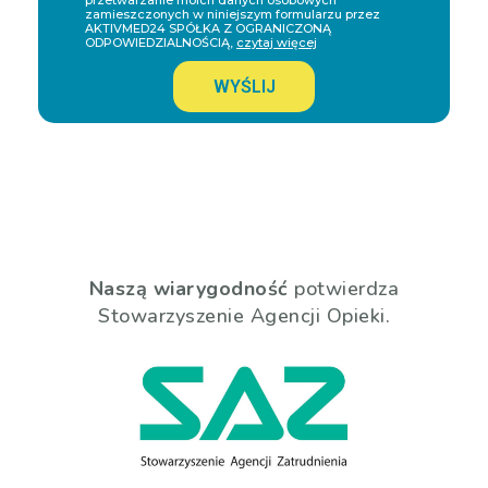
przetwarzanie moich danych osobowych
zamieszczonych w niniejszym formularzu przez
AKTIVMED24 SPÓŁKA Z OGRANICZONĄ
ODPOWIEDZIALNOŚCIĄ,
czytaj więcej
WYŚLIJ
Naszą wiarygodność
potwierdza
Stowarzyszenie Agencji Opieki.