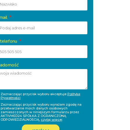
mail
 telefonu
adomość
Zaznaczając przycisk wyboru akceptuje
Politykę
Prywatności
Zaznaczając przycisk wyboru wyrażam zgodę na
przetwarzanie moich danych osobowych
zamieszczonych w niniejszym formularzu przez
AKTIVMED24 SPÓŁKA Z OGRANICZONĄ
ODPOWIEDZIALNOŚCIĄ,
czytaj więcej