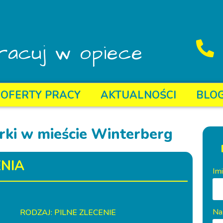
racuj w opiece
OFERTY PRACY
AKTUALNOŚCI
BLO
rki w mieście Winterberg
NIA
Im
Na
RODZAJ: PILNE ZLECENIE