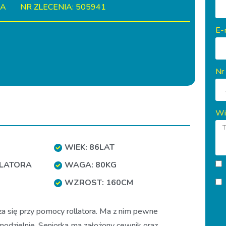
IA
NR ZLECENIA: 505941
E-
Nr
Wi
WIEK: 86LAT
LLATORA
WAGA: 80KG
WZROST: 160CM
za się przy pomocy rollatora. Ma z nim pewne
amodzielnie. Seniorka ma założony cewnik oraz