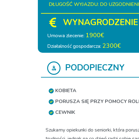
DŁUGOŚĆ WYJAZDU: DO UZGODNIEN
WYNAGRODZENIE
1900€
Umowa zlecenie:
2300€
Działalność gospodarcza:
PODOPIECZNY
KOBIETA
PORUSZA SIĘ PRZY POMOCY RO
CEWNIK
Szukamy opiekunki do seniorki, która porus
trudności, jednak na co dzień radzi sobie s