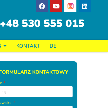
+48 530 555 015
G
KONTAKT
DE
FORMULARZ KONTAKTOWY
ię
zwisko