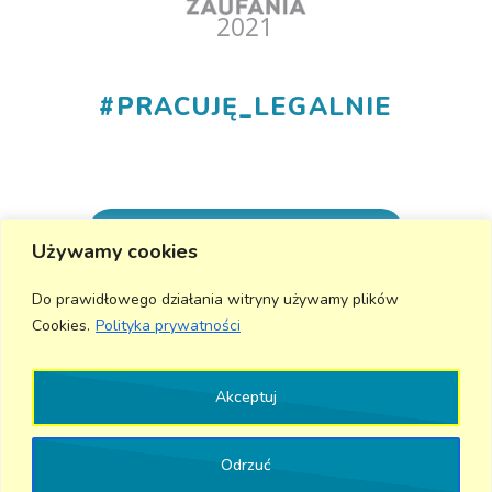
#
PRACUJĘ_LEGALNIE
+48 530 555 015
Używamy cookies
info@aktivmed24.pl
Do prawidłowego działania witryny używamy plików
Cookies.
Polityka prywatności
Wyślij wiadomość
Akceptuj
Odrzuć