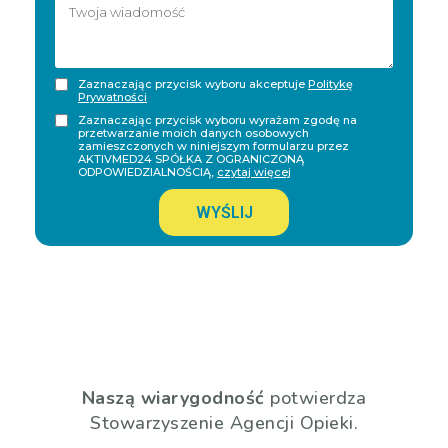
Zaznaczając przycisk wyboru akceptuje
Politykę
Prywatności
Zaznaczając przycisk wyboru wyrażam zgodę na
przetwarzanie moich danych osobowych
zamieszczonych w niniejszym formularzu przez
AKTIVMED24 SPÓŁKA Z OGRANICZONĄ
ODPOWIEDZIALNOŚCIĄ,
czytaj więcej
WYŚLIJ
Naszą wiarygodność
potwierdza
Stowarzyszenie Agencji Opieki.