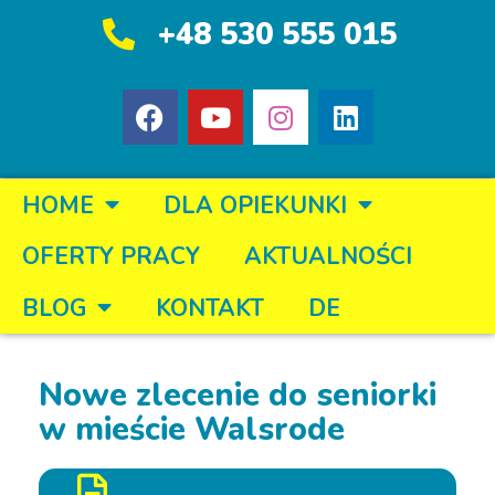
+48 530 555 015
HOME
DLA OPIEKUNKI
OFERTY PRACY
AKTUALNOŚCI
BLOG
KONTAKT
DE
Nowe zlecenie do seniorki
w mieście Walsrode