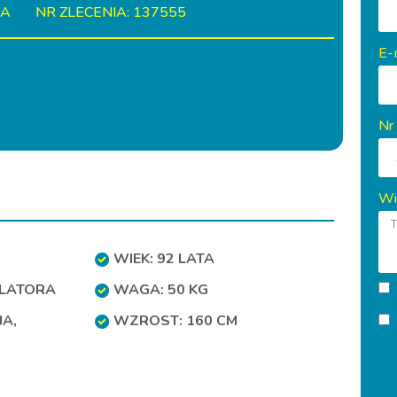
IA
NR ZLECENIA: 137555
E-
Nr
Wi
WIEK: 92 LATA
LLATORA
WAGA: 50 KG
JA
,
WZROST: 160 CM