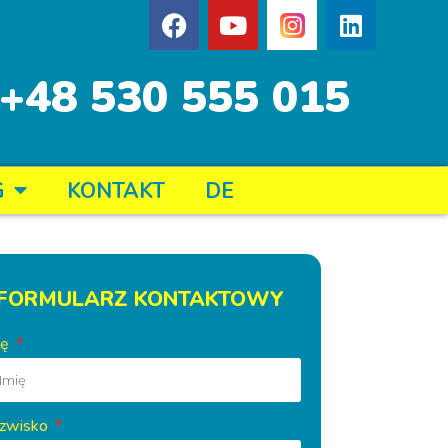
+48 530 555 015
G
KONTAKT
DE
FORMULARZ KONTAKTOWY
ię
zwisko