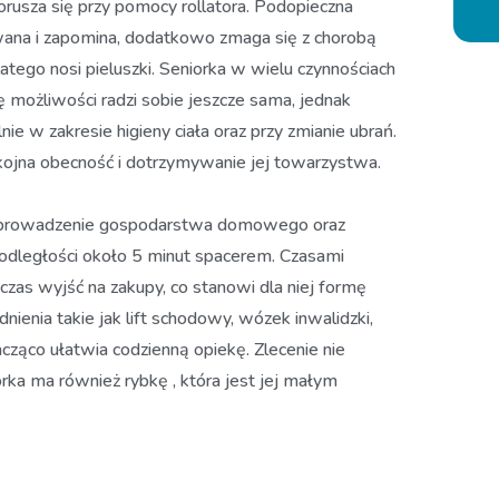
orusza się przy pomocy rollatora. Podopieczna
ana i zapomina, dodatkowo zmaga się z chorobą
tego nosi pieluszki. Seniorka w wielu czynnościach
 możliwości radzi sobie jeszcze sama, jednak
e w zakresie higieny ciała oraz przy zmianie ubrań.
ojna obecność i dotrzymywanie jej towarzystwa.
ż prowadzenie gospodarstwa domowego oraz
 odległości około 5 minut spacerem. Czasami
zas wyjść na zakupy, co stanowi dla niej formę
ienia takie jak lift schodowy, wózek inwalidzki,
cząco ułatwia codzienną opiekę. Zlecenie nie
rka ma również rybkę , która jest jej małym