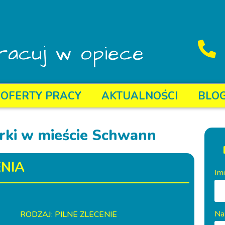
racuj w opiece
OFERTY PRACY
AKTUALNOŚCI
BLO
rki w mieście Schwann
NIA
Im
Na
RODZAJ: PILNE ZLECENIE