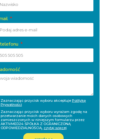
mail
 telefonu
adomość
Zaznaczając przycisk wyboru akceptuje
Politykę
Prywatności
Zaznaczając przycisk wyboru wyrażam zgodę na
przetwarzanie moich danych osobowych
zamieszczonych w niniejszym formularzu przez
AKTIVMED24 SPÓŁKA Z OGRANICZONĄ
ODPOWIEDZIALNOŚCIĄ,
czytaj więcej