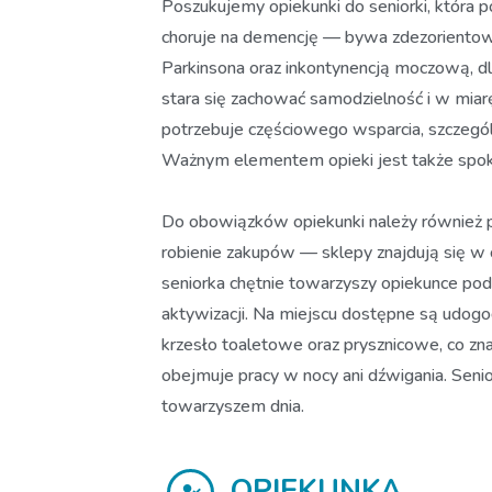
Poszukujemy opiekunki do seniorki, która p
choruje na demencję — bywa zdezorientow
Parkinsona oraz inkontynencją moczową, dla
stara się zachować samodzielność i w miarę
potrzebuje częściowego wsparcia, szczególni
Ważnym elementem opieki jest także spok
Do obowiązków opiekunki należy równie
robienie zakupów — sklepy znajdują się w
seniorka chętnie towarzyszy opiekunce podc
aktywizacji. Na miejscu dostępne są udogodn
krzesło toaletowe oraz prysznicowe, co zna
obejmuje pracy w nocy ani dźwigania. Senio
towarzyszem dnia.
OPIEKUNKA