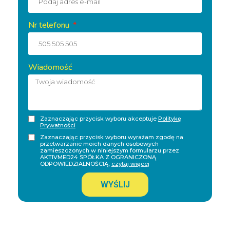
Nr telefonu
Wiadomość
Zaznaczając przycisk wyboru akceptuje
Politykę
Prywatności
Zaznaczając przycisk wyboru wyrażam zgodę na
przetwarzanie moich danych osobowych
zamieszczonych w niniejszym formularzu przez
AKTIVMED24 SPÓŁKA Z OGRANICZONĄ
ODPOWIEDZIALNOŚCIĄ,
czytaj więcej
WYŚLIJ