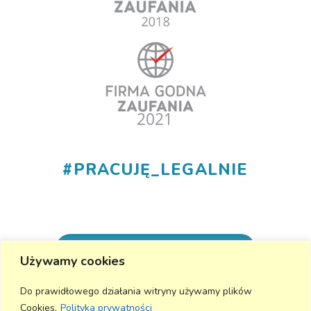
#
PRACUJĘ_LEGALNIE
+48 530 555 015
Używamy cookies
info@aktivmed24.pl
Do prawidłowego działania witryny używamy plików
Cookies.
Polityka prywatności