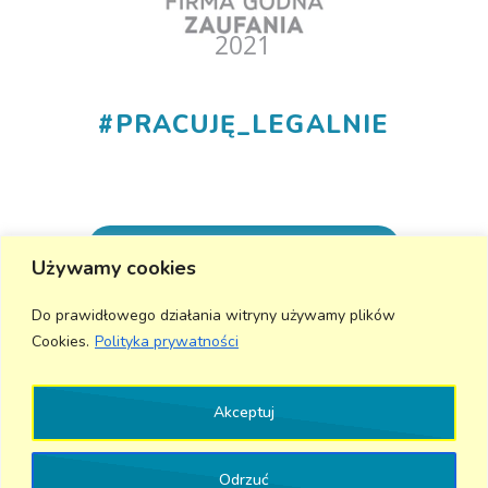
#
PRACUJĘ_LEGALNIE
+48 530 555 015
Używamy cookies
info@aktivmed24.pl
Do prawidłowego działania witryny używamy plików
Cookies.
Polityka prywatności
Wyślij wiadomość
Akceptuj
Odrzuć