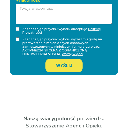
Wiadomość
Zaznaczając przycisk wyboru akceptuje
Politykę
Prywatności
Zaznaczając przycisk wyboru wyrażam zgodę na
przetwarzanie moich danych osobowych
zamieszczonych w niniejszym formularzu przez
AKTIVMED24 SPÓŁKA Z OGRANICZONĄ
ODPOWIEDZIALNOŚCIĄ,
czytaj więcej
WYŚLIJ
Naszą wiarygodność
potwierdza
Stowarzyszenie Agencji Opieki.