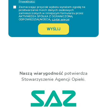
Prywatności
Zaznaczając przycisk wyboru wyrażam zgodę na
przetwarzanie moich danych osobowych
zamieszczonych w niniejszym formularzu przez
AKTIVMED24 SPÓŁKA Z OGRANICZONĄ
ODPOWIEDZIALNOŚCIĄ,
czytaj więcej
WYŚLIJ
Naszą wiarygodność
potwierdza
Stowarzyszenie Agencji Opieki.