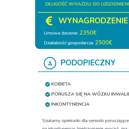
DŁUGOŚĆ WYJAZDU: DO UZGODNIEN
WYNAGRODZENIE
2350€
Umowa zlecenie:
2500€
Działalność gospodarcza:
PODOPIECZNY
KOBIETA
PORUSZA SIĘ NA WÓZKU INWALI
INKONTYNENCJA
Szukamy opiekunki dla seniorki poruszające
na inkontynencję (nietrzymanie moczu), ma 