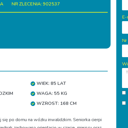
IA
NR ZLECENIA: 902537
E-
Nr
Wi
WIEK: 85 LAT
DZKIM
WAGA: 55 KG
WZROST: 168 CM
j się po domu na wózku inwalidzkim. Seniorka cierpi
jednak zachowaną orientację w czasie, miejscu oraz