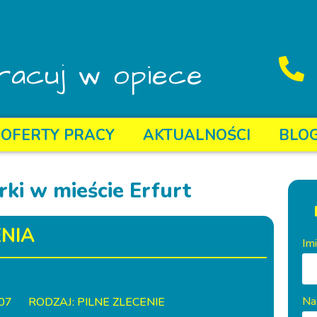
racuj w opiece
OFERTY PRACY
AKTUALNOŚCI
BLO
rki w mieście Erfurt
NIA
Im
Na
07
RODZAJ: PILNE ZLECENIE