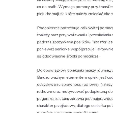
co do osób. Wymaga pomocy przy transferze
pieluchomajtek, które należy zmieniać około
Podopieczna potrzebuje całkowitej pomocy pr
toalety oraz przy wstawaniu i przesiadan
podczas spożywania posiłków. Transfer je
ponieważ seniorka współpracuje i aktywni
są odpowiednie środki pomocnicze.
Do obowiązków opiekunki należy również p
Bardzo ważnym elementem opieki jest codzie
odzyskiwaniu sprawności ruchowej. Należy 
ruchowe oraz motywować podopieczną do j
pogorszenie stanu zdrowia jest najprawdop
charakter przejściowy, dlatego seniorka po
wcześniejszej sprawności fizycznej.