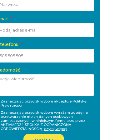
mail
 telefonu
adomość
Zaznaczając przycisk wyboru akceptuje
Politykę
Prywatności
Zaznaczając przycisk wyboru wyrażam zgodę na
przetwarzanie moich danych osobowych
zamieszczonych w niniejszym formularzu przez
AKTIVMED24 SPÓŁKA Z OGRANICZONĄ
ODPOWIEDZIALNOŚCIĄ,
czytaj więcej