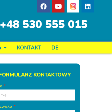
+48 530 555 015
G
KONTAKT
DE
FORMULARZ KONTAKTOWY
ię
zwisko