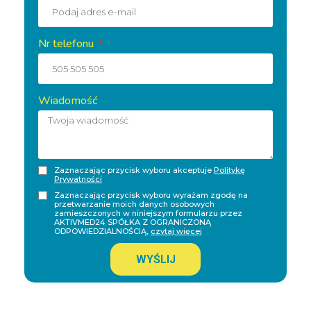
Nr telefonu
Wiadomość
Zaznaczając przycisk wyboru akceptuje
Politykę
Prywatności
Zaznaczając przycisk wyboru wyrażam zgodę na
przetwarzanie moich danych osobowych
zamieszczonych w niniejszym formularzu przez
AKTIVMED24 SPÓŁKA Z OGRANICZONĄ
ODPOWIEDZIALNOŚCIĄ,
czytaj więcej
WYŚLIJ