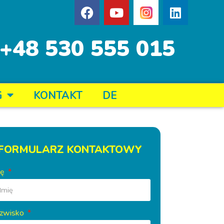
+48 530 555 015
G
KONTAKT
DE
FORMULARZ KONTAKTOWY
ię
zwisko