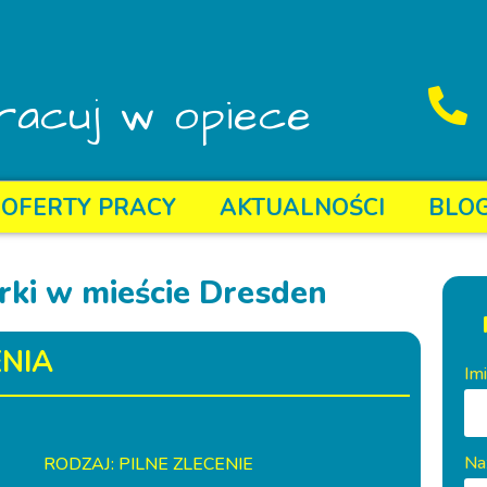
racuj w opiece
OFERTY PRACY
AKTUALNOŚCI
BLO
rki w mieście Dresden
NIA
Im
Na
RODZAJ: PILNE ZLECENIE