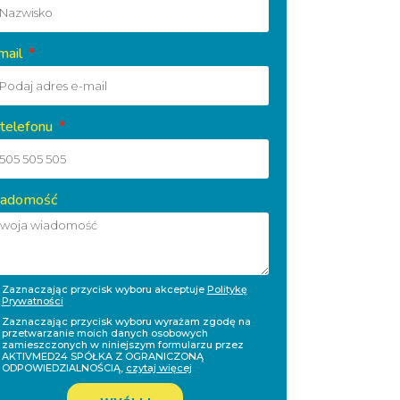
mail
 telefonu
adomość
Zaznaczając przycisk wyboru akceptuje
Politykę
Prywatności
Zaznaczając przycisk wyboru wyrażam zgodę na
przetwarzanie moich danych osobowych
zamieszczonych w niniejszym formularzu przez
AKTIVMED24 SPÓŁKA Z OGRANICZONĄ
ODPOWIEDZIALNOŚCIĄ,
czytaj więcej