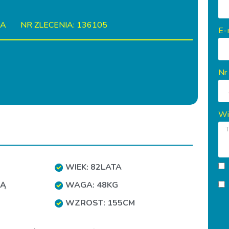
IA
NR ZLECENIA: 136105
E-
Nr
Wi
WIEK: 82LATA
NĄ
WAGA: 48KG
WZROST: 155CM