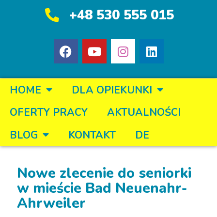
+48 530 555 015
HOME
DLA OPIEKUNKI
OFERTY PRACY
AKTUALNOŚCI
BLOG
KONTAKT
DE
Nowe zlecenie do seniorki
w mieście Bad Neuenahr-
Ahrweiler