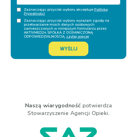
Zaznaczając przycisk wyboru akceptuje
Politykę
Prywatności
Zaznaczając przycisk wyboru wyrażam zgodę na
przetwarzanie moich danych osobowych
zamieszczonych w niniejszym formularzu przez
AKTIVMED24 SPÓŁKA Z OGRANICZONĄ
ODPOWIEDZIALNOŚCIĄ,
czytaj więcej
WYŚLIJ
Naszą wiarygodność
potwierdza
Stowarzyszenie Agencji Opieki.