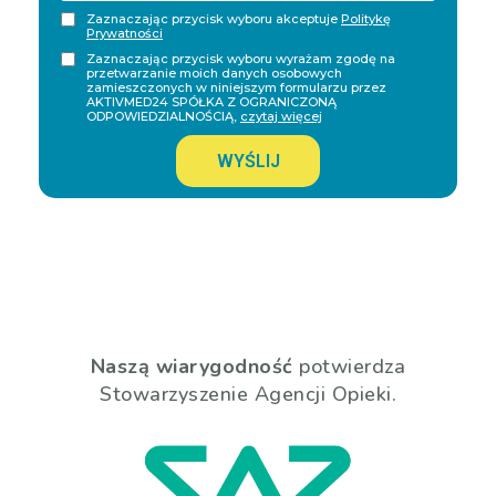
Zaznaczając przycisk wyboru akceptuje
Politykę
Prywatności
Zaznaczając przycisk wyboru wyrażam zgodę na
przetwarzanie moich danych osobowych
zamieszczonych w niniejszym formularzu przez
AKTIVMED24 SPÓŁKA Z OGRANICZONĄ
ODPOWIEDZIALNOŚCIĄ,
czytaj więcej
WYŚLIJ
Naszą wiarygodność
potwierdza
Stowarzyszenie Agencji Opieki.