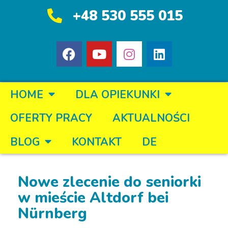
+48 530 555 015
HOME
DLA OPIEKUNKI
OFERTY PRACY
AKTUALNOŚCI
BLOG
KONTAKT
DE
Nowe zlecenie do seniorki
w mieście Altdorf bei
Nürnberg