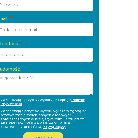
mail
 telefonu
adomość
Zaznaczając przycisk wyboru akceptuje
Politykę
Prywatności
Zaznaczając przycisk wyboru wyrażam zgodę na
przetwarzanie moich danych osobowych
zamieszczonych w niniejszym formularzu przez
AKTIVMED24 SPÓŁKA Z OGRANICZONĄ
ODPOWIEDZIALNOŚCIĄ,
czytaj więcej