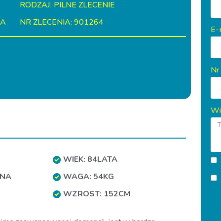
RODZAJ: PILNE ZLECENIE
IA
NR ZLECENIA: 901264
E-
Nr
Wi
WIEK: 84LATA
NA
WAGA: 54KG
WZROST: 152CM