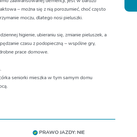
 mimo zaawansowanej demencji, jest w bardzo
ntaktowa – można się z nią porozumieć, choć często
trzymanie moczu, dlatego nosi pieluszki.
nej higienie, ubieraniu się, zmianie pieluszek, a
pędzanie czasu z podopieczną – wspólne gry,
 drobne prace domowe.
.
, a córka seniorki mieszka w tym samym domu
ocą.
PRAWO JAZDY: NIE