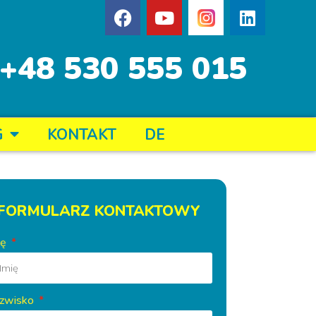
+48 530 555 015
G
KONTAKT
DE
FORMULARZ KONTAKTOWY
ię
zwisko