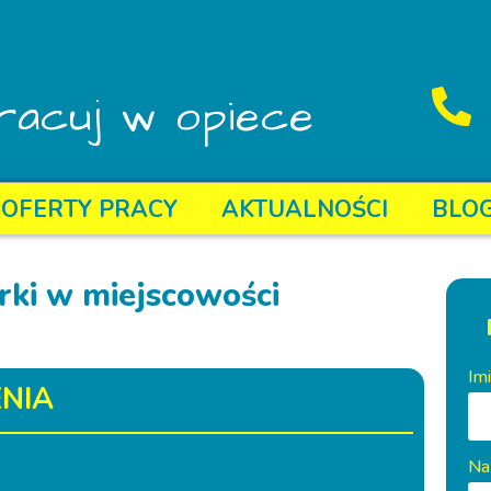
racuj w opiece
OFERTY PRACY
AKTUALNOŚCI
BLO
rki w miejscowości
Im
NIA
Na