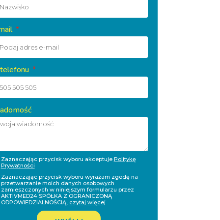
mail
 telefonu
adomość
Zaznaczając przycisk wyboru akceptuje
Politykę
Prywatności
Zaznaczając przycisk wyboru wyrażam zgodę na
przetwarzanie moich danych osobowych
zamieszczonych w niniejszym formularzu przez
AKTIVMED24 SPÓŁKA Z OGRANICZONĄ
ODPOWIEDZIALNOŚCIĄ,
czytaj więcej