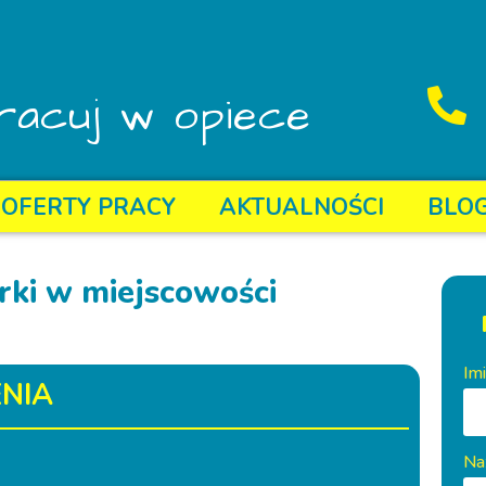
racuj w opiece
OFERTY PRACY
AKTUALNOŚCI
BLO
rki w miejscowości
Im
NIA
Na