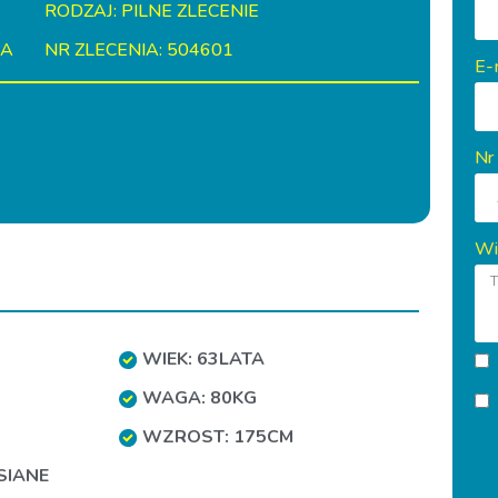
RODZAJ: PILNE ZLECENIE
IA
NR ZLECENIA: 504601
E-
Nr
Wi
WIEK: 63LATA
WAGA: 80KG
WZROST: 175CM
SIANE