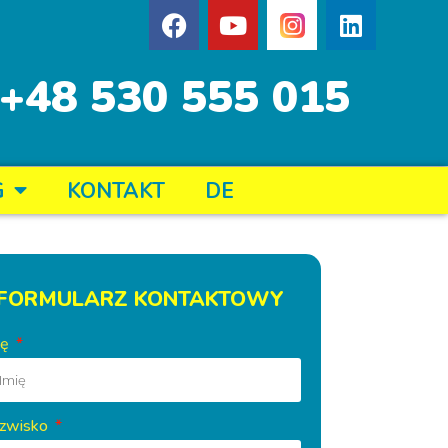
+48 530 555 015
G
KONTAKT
DE
FORMULARZ KONTAKTOWY
ię
zwisko