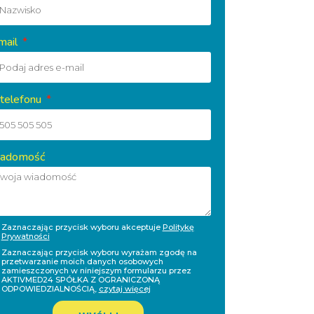
mail
 telefonu
adomość
Zaznaczając przycisk wyboru akceptuje
Politykę
Prywatności
Zaznaczając przycisk wyboru wyrażam zgodę na
przetwarzanie moich danych osobowych
zamieszczonych w niniejszym formularzu przez
AKTIVMED24 SPÓŁKA Z OGRANICZONĄ
ODPOWIEDZIALNOŚCIĄ,
czytaj więcej