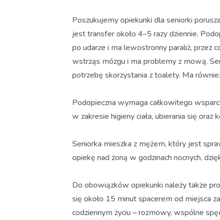
Poszukujemy opiekunki dla seniorki porusz
jest transfer około 4–5 razy dziennie. Pod
po udarze i ma lewostronny paraliż, przez 
wstrząs mózgu i ma problemy z mową. Senio
potrzebę skorzystania z toalety. Ma również
Podopieczna wymaga całkowitego wsparcia
w zakresie higieny ciała, ubierania się oraz k
Seniorka mieszka z mężem, który jest spr
opiekę nad żoną w godzinach nocnych, dzięk
Do obowiązków opiekunki należy także pro
się około 15 minut spacerem od miejsca za
codziennym życiu – rozmowy, wspólne spędz