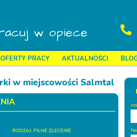
racuj w opiece
OFERTY PRACY
AKTUALNOŚCI
BLO
rki w miejscowości Salmtal
NIA
Im
Na
RODZAJ: PILNE ZLECENIE