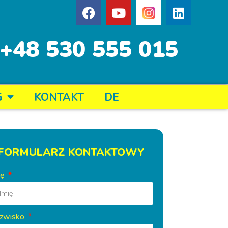
+48 530 555 015
G
KONTAKT
DE
FORMULARZ KONTAKTOWY
ię
zwisko