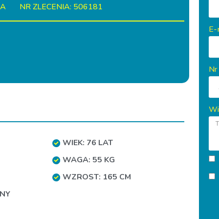
IA
NR ZLECENIA: 506181
E-
Nr
Wi
WIEK: 76 LAT
WAGA: 55 KG
WZROST: 165 CM
NY