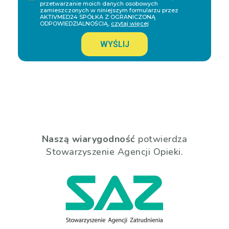
przetwarzanie moich danych osobowych
zamieszczonych w niniejszym formularzu przez
AKTIVMED24 SPÓŁKA Z OGRANICZONĄ
ODPOWIEDZIALNOŚCIĄ,
czytaj więcej
WYŚLIJ
Naszą wiarygodność
potwierdza
Stowarzyszenie Agencji Opieki.