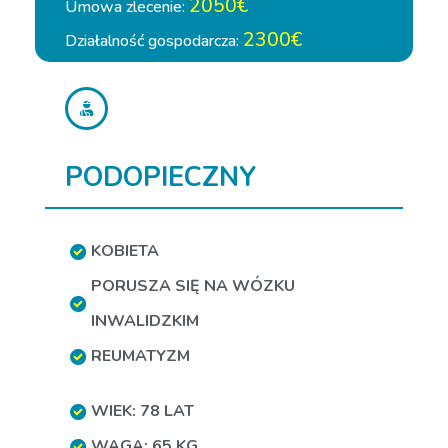
2050€
Umowa zlecenie:
2300€
Działalność gospodarcza:
PODOPIECZNY
KOBIETA
PORUSZA SIĘ NA WÓZKU
INWALIDZKIM
REUMATYZM
WIEK: 78 LAT
WAGA: 65 KG