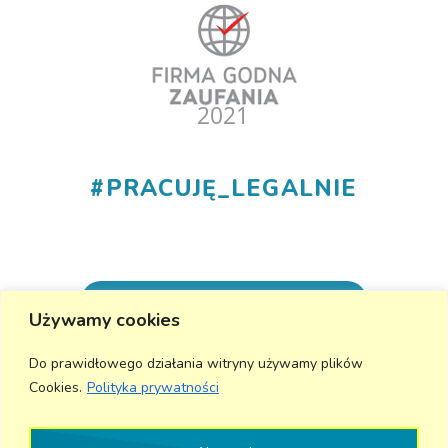
#
PRACUJĘ_LEGALNIE
+48 530 555 015
Używamy cookies
info@aktivmed24.pl
Do prawidłowego działania witryny używamy plików
Cookies.
Polityka prywatności
Wyślij wiadomość