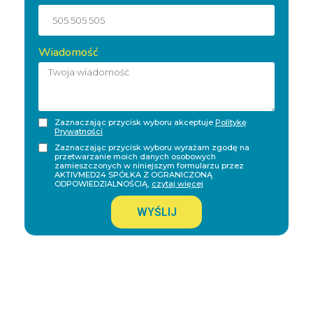
Wiadomość
Zaznaczając przycisk wyboru akceptuje
Politykę
Prywatności
Zaznaczając przycisk wyboru wyrażam zgodę na
przetwarzanie moich danych osobowych
zamieszczonych w niniejszym formularzu przez
AKTIVMED24 SPÓŁKA Z OGRANICZONĄ
ODPOWIEDZIALNOŚCIĄ,
czytaj więcej
WYŚLIJ