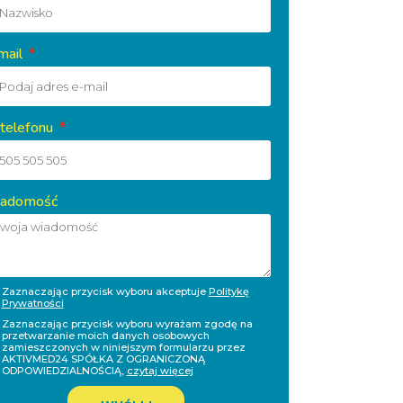
mail
 telefonu
adomość
Zaznaczając przycisk wyboru akceptuje
Politykę
Prywatności
Zaznaczając przycisk wyboru wyrażam zgodę na
przetwarzanie moich danych osobowych
zamieszczonych w niniejszym formularzu przez
AKTIVMED24 SPÓŁKA Z OGRANICZONĄ
ODPOWIEDZIALNOŚCIĄ,
czytaj więcej