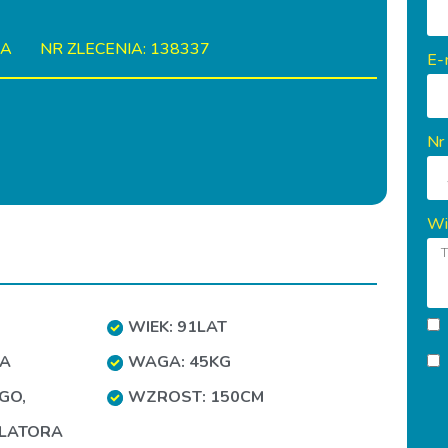
IA
NR ZLECENIA: 138337
E-
Nr
Wi
WIEK: 91LAT
TA
WAGA: 45KG
EGO
,
WZROST: 150CM
LLATORA