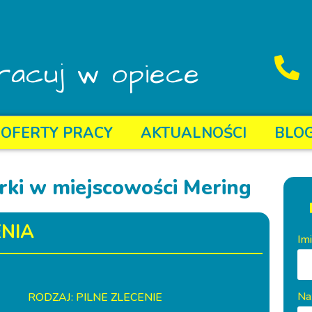
racuj w opiece
OFERTY PRACY
AKTUALNOŚCI
BLO
rki w miejscowości Mering
NIA
Im
Na
RODZAJ: PILNE ZLECENIE