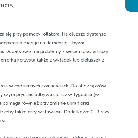
ENCJA
,
sza się przy pomocy rollatora. Na dłuższe dystanse
Podopieczna choruje na demencję – bywa
na. Dodatkowo ma problemy z sercem oraz artrozę
Seniorka korzysta także z wkładek lub pieluszek z
rcia w codziennych czynnościach. Do obowiązków
rzy czym prysznic odbywa się raz w tygodniu (w
a pomaga również przy zmianie ubrań oraz
potrzeby także przy wstawaniu. Dodatkowo 2–3 razy
ki.
 domu oraz robieniem zakupów – sklepy znajdują