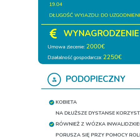
19.04
DŁUGOŚĆ WYJAZDU: DO UZGODNIEN
WYNAGRODZENIE
2000€
Umowa zlecenie:
2250€
Działalność gospodarcza:
PODOPIECZNY
KOBIETA
NA DŁUŻSZE DYSTANSE KORZYS
RÓWNIEŻ Z WÓZKA INWALIDZKI
PORUSZA SIĘ PRZY POMOCY RO