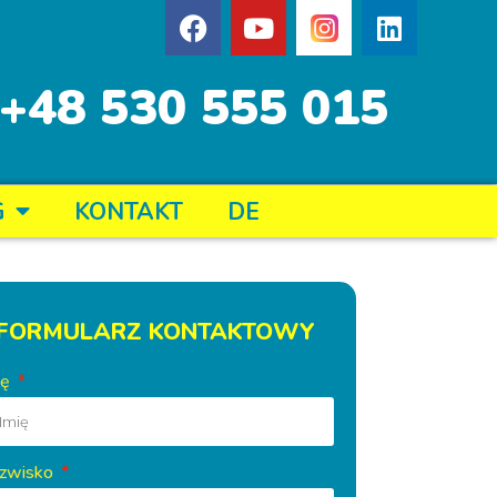
+48 530 555 015
G
KONTAKT
DE
FORMULARZ KONTAKTOWY
ię
zwisko