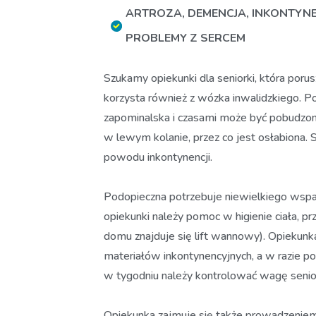
ARTROZA
,
DEMENCJA
,
INKONTYN
PROBLEMY Z SERCEM
Szukamy opiekunki dla seniorki, która poru
korzysta również z wózka inwalidzkiego. 
zapominalska i czasami może być pobudzo
w lewym kolanie, przez co jest osłabiona. 
powodu inkontynencji.
Podopieczna potrzebuje niewielkiego wspa
opiekunki należy pomoc w higienie ciała, p
domu znajduje się lift wannowy). Opiekunk
materiałów inkontynencyjnych, a w razie 
w tygodniu należy kontrolować wagę senior
Opiekunka zajmuje się także prowadzeniem