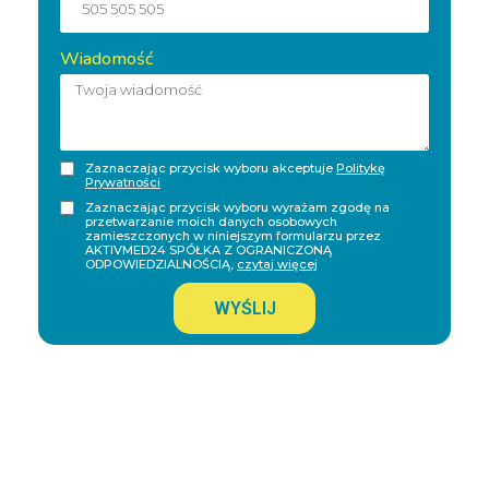
Wiadomość
Zaznaczając przycisk wyboru akceptuje
Politykę
Prywatności
Zaznaczając przycisk wyboru wyrażam zgodę na
przetwarzanie moich danych osobowych
zamieszczonych w niniejszym formularzu przez
AKTIVMED24 SPÓŁKA Z OGRANICZONĄ
ODPOWIEDZIALNOŚCIĄ,
czytaj więcej
WYŚLIJ