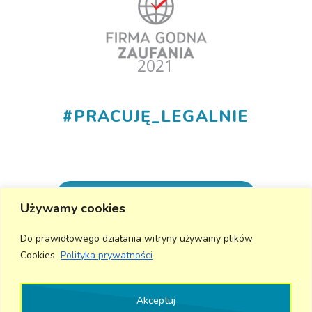
#
PRACUJĘ_LEGALNIE
+48 530 555 015
Używamy cookies
info@aktivmed24.pl
Do prawidłowego działania witryny używamy plików
Cookies.
Polityka prywatności
Wyślij wiadomość
Akceptuj