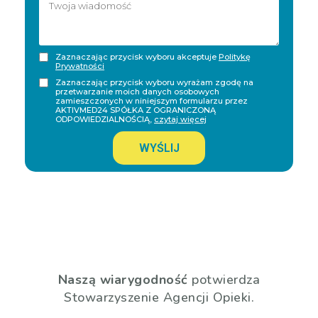
Zaznaczając przycisk wyboru akceptuje
Politykę
Prywatności
Zaznaczając przycisk wyboru wyrażam zgodę na
przetwarzanie moich danych osobowych
zamieszczonych w niniejszym formularzu przez
AKTIVMED24 SPÓŁKA Z OGRANICZONĄ
ODPOWIEDZIALNOŚCIĄ,
czytaj więcej
WYŚLIJ
Naszą wiarygodność
potwierdza
Stowarzyszenie Agencji Opieki.