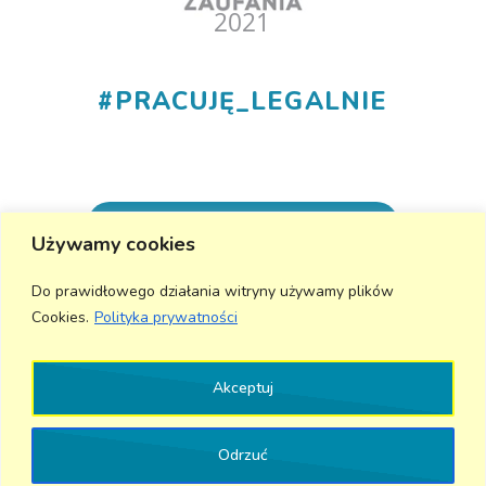
#
PRACUJĘ_LEGALNIE
+48 530 555 015
Używamy cookies
info@aktivmed24.pl
Do prawidłowego działania witryny używamy plików
Cookies.
Polityka prywatności
Wyślij wiadomość
Akceptuj
Odrzuć