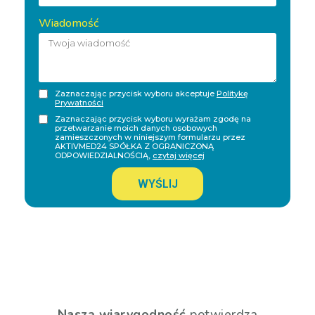
Wiadomość
Zaznaczając przycisk wyboru akceptuje
Politykę
Prywatności
Zaznaczając przycisk wyboru wyrażam zgodę na
przetwarzanie moich danych osobowych
zamieszczonych w niniejszym formularzu przez
AKTIVMED24 SPÓŁKA Z OGRANICZONĄ
ODPOWIEDZIALNOŚCIĄ,
czytaj więcej
WYŚLIJ
Naszą wiarygodność
potwierdza