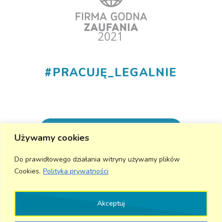
#
PRACUJĘ_LEGALNIE
+48 530 555 015
Używamy cookies
info@aktivmed24.pl
Do prawidłowego działania witryny używamy plików
Cookies.
Polityka prywatności
Wyślij wiadomość
Akceptuj